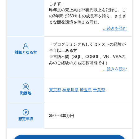
します。
昨年度の売上高は26億円以上を記録し、こ
の3年間で260％もの成長率を誇り、さまざ
まな開発環境を備える同社。
…続きを読む
・プログラミングもしくはテストの経験が
半年以上ある方
対象となる方
※言語不問（SQL、COBOL、VB、VBAの
みのご経験の方も応募可能です）
…続きを読む
東京都
神奈川県
埼玉県
千葉県
勤務地
350～800万円
想定年収