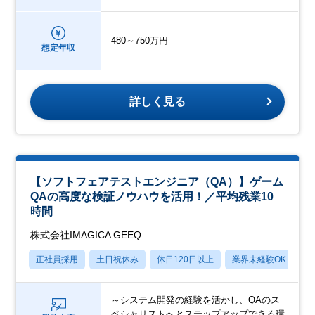
480～750万円
想定年収
詳しく見る
【ソフトフェアテストエンジニア（QA）】ゲーム
QAの高度な検証ノウハウを活用！／平均残業10
時間
株式会社IMAGICA GEEQ
正社員採用
土日祝休み
休日120日以上
業界未経験OK
産
～システム開発の経験を活かし、QAのス
ペシャリストへとステップアップできる環