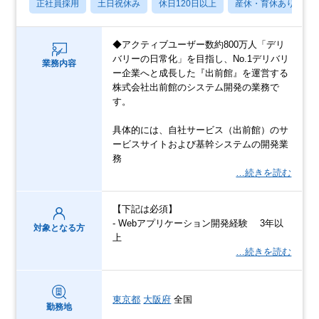
正社員採用
土日祝休み
休日120日以上
産休・育休あり
◆アクティブユーザー数約800万人「デリ
バリーの日常化」を目指し、No.1デリバリ
業務内容
ー企業へと成長した『出前館』を運営する
株式会社出前館のシステム開発の業務で
す。
具体的には、自社サービス（出前館）のサ
ービスサイトおよび基幹システムの開発業
務
…続きを読む
【下記は必須】
- Webアプリケーション開発経験 3年以
対象となる方
上
…続きを読む
東京都
大阪府
全国
勤務地