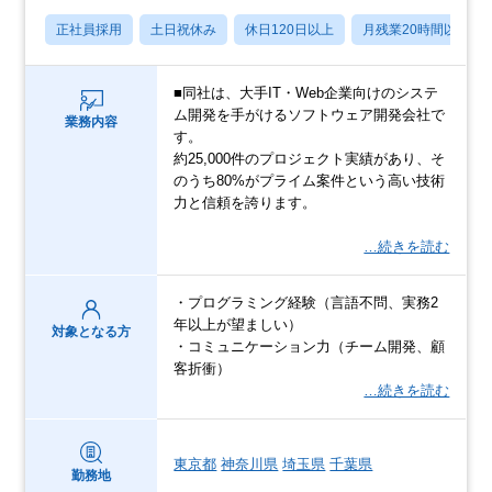
正社員採用
土日祝休み
休日120日以上
月残業20時間以内
■同社は、大手IT・Web企業向けのシステ
ム開発を手がけるソフトウェア開発会社で
業務内容
す。
約25,000件のプロジェクト実績があり、そ
のうち80%がプライム案件という高い技術
力と信頼を誇ります。
…続きを読む
・プログラミング経験（言語不問、実務2
年以上が望ましい）
対象となる方
・コミュニケーション力（チーム開発、顧
客折衝）
…続きを読む
東京都
神奈川県
埼玉県
千葉県
勤務地