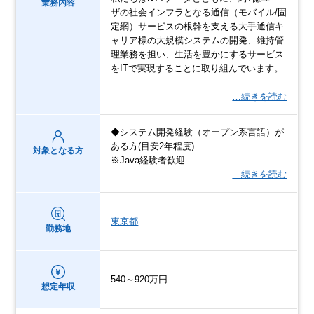
業務内容
ザの社会インフラとなる通信（モバイル/固
定網）サービスの根幹を支える大手通信キ
ャリア様の大規模システムの開発、維持管
理業務を担い、生活を豊かにするサービス
をITで実現することに取り組んでいます。
…続きを読む
◆システム開発経験（オープン系言語）が
ある方(目安2年程度)
対象となる方
※Java経験者歓迎
…続きを読む
東京都
勤務地
540～920万円
想定年収