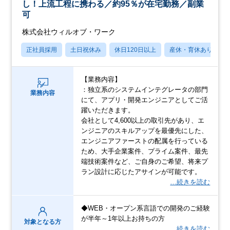
し！上流工程に携わる／約95％が在宅勤務／副業
可
株式会社ウィルオブ・ワーク
正社員採用
土日祝休み
休日120日以上
産休・育休あり
【業務内容】
：独立系のシステムインテグレータの部門
業務内容
にて、アプリ・開発エンジニアとしてご活
躍いただきます。
会社として4,600以上の取引先があり、エ
ンジニアのスキルアップを最優先にした、
エンジニアファーストの配属を行っている
ため、大手企業案件、プライム案件、最先
端技術案件など、ご自身のご希望、将来プ
ラン設計に応じたアサインが可能です。
…続きを読む
◆WEB・オープン系言語での開発のご経験
が半年～1年以上お持ちの方
対象となる方
…続きを読む