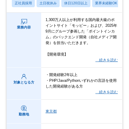
正社員採用
土日祝休み
休日120日以上
業界未経験OK
産
1,300万人以上が利用する国内最大級のポ
イントサイト「モッピー」および、2025年
業務内容
9月にグループ参画した「ポイントインカ
ム」のバックエンド開発（自社メディア開
発）を担当いただきます。
【開発環境】
…続きを読む
・開発経験2年以上
・PHP/Java/Pythonいずれかの言語を使用
対象となる方
した開発経験がある方
…続きを読む
東京都
勤務地