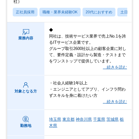
社）
正社員採用
職種・業界未経験OK
20代におすすめ
土日祝休
◆
同社は、技術サービス業界で売上No.1を誇
業務内容
るITサービス企業です。
グループ取引2600社以上の顧客企業に対し
て、要件定義・設計から製造・テストまで
をワンストップで提供しています。
…続きを読む
・社会人経験1年以上
・エンジニアとしてアプリ、インフラ問わ
対象となる方
ずスキルを身に着けたい方
…続きを読む
埼玉県
東京都
神奈川県
千葉県
茨城県
栃
木県
勤務地