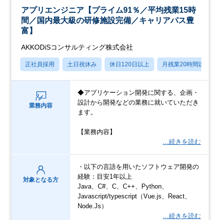
アプリエンジニア【プライム91％／平均残業15時
間／国内最大級の研修施設完備／キャリアパス豊
富】
AKKODiSコンサルティング株式会社
正社員採用
土日祝休み
休日120日以上
月残業20時間以内
◆アプリケーション開発に関する、企画・
設計から開発などの業務に就いていただき
業務内容
ます。
【業務内容】
…続きを読む
・以下の言語を用いたソフトウェア開発の
経験：目安1年以上
対象となる方
Java、C#、C、C++、Python、
Javascript/typescript（Vue.js、React、
Node.Js）
…続きを読む