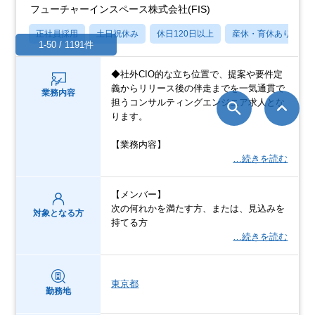
フューチャーインスペース株式会社(FIS)
正社員採用
土日祝休み
休日120日以上
産休・育休あり
1-50 / 1191件
◆社外CIO的な立ち位置で、提案や要件定
義からリリース後の伴走までを一気通貫で
業務内容
担うコンサルティングエンジニア求人とな
ります。
【業務内容】
…続きを読む
【メンバー】
次の何れかを満たす方、または、見込みを
対象となる方
持てる方
…続きを読む
東京都
勤務地