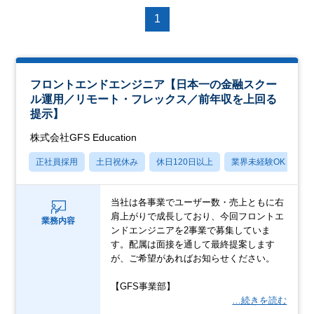
1
フロントエンドエンジニア【日本一の金融スクー
ル運用／リモート・フレックス／前年収を上回る
提示】
株式会社GFS Education
正社員採用
土日祝休み
休日120日以上
業界未経験OK
産
当社は各事業でユーザー数・売上ともに右
肩上がりで成長しており、今回フロントエ
業務内容
ンドエンジニアを2事業で募集していま
す。配属は面接を通して最終提案します
が、ご希望があればお知らせください。
【GFS事業部】
…続きを読む