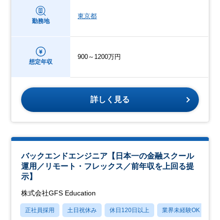
東京都
勤務地
900～1200万円
想定年収
詳しく見る
バックエンドエンジニア【日本一の金融スクール
運用／リモート・フレックス／前年収を上回る提
示】
株式会社GFS Education
正社員採用
土日祝休み
休日120日以上
業界未経験OK
産