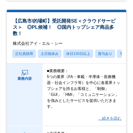
【広島市/的場町】受託開発SE＜クラウドサービ
ス＞ ◎PL候補！ ◎国内トップシェア商品多
数！
株式会社アイ・エル・シー
正社員採用
土日祝休み
休日120日以上
賞与あり
学歴不
■業務概要：
5つの業界（FA・車載・半導体・医療機
業務内容
器・社会インフラ等）を中心に各業界トッ
プシェアを誇るお客様と、「制御」
「GUI」「HMI」「コミュニケーション」
を強みとしたサービスを提供いただきま
す。
…続きを読む