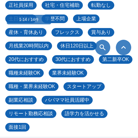
正社員採用
社宅・住宅補助
転勤なし
土日祝休み
学歴不問
上場企業
1-14 / 14件
産休・育休あり
フレックス
賞与あり
月残業20時間以内
休日120日以上
20代におすすめ
30代におすすめ
第二新卒OK
職種未経験OK
業界未経験OK
職種・業界未経験OK
スタートアップ
副業応相談
パパママ社員活躍中
リモート勤務応相談
語学力を活かせる
面接1回