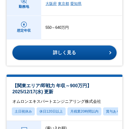
大阪府
東京都
愛知県
勤務地
550～640万円
想定年収
詳しく見る
【関東エリア/即戦力 年収～900万円】
2025/12/17(水) 更新
オムロンエキスパートエンジニアリング株式会社
土日祝休み
休日120日以上
月残業20時間以内
賞与あり
(雇い入れ時)