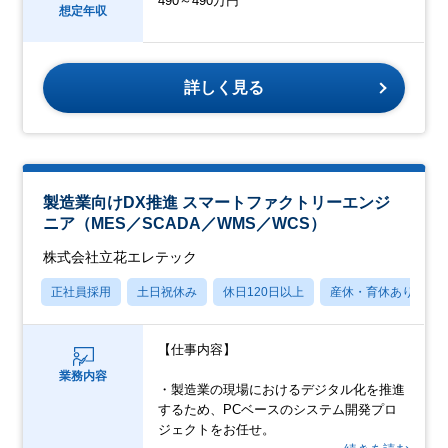
490～490万円
想定年収
詳しく見る
製造業向けDX推進 スマートファクトリーエンジ
ニア（MES／SCADA／WMS／WCS）
株式会社立花エレテック
正社員採用
土日祝休み
休日120日以上
産休・育休あり
【仕事内容】
業務内容
・製造業の現場におけるデジタル化を推進
するため、PCベースのシステム開発プロ
ジェクトをお任せ。