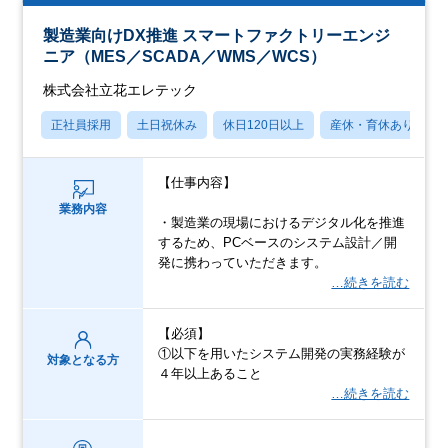
製造業向けDX推進 スマートファクトリーエンジ
ニア（MES／SCADA／WMS／WCS）
株式会社立花エレテック
正社員採用
土日祝休み
休日120日以上
産休・育休あり
【仕事内容】
業務内容
・製造業の現場におけるデジタル化を推進
するため、PCベースのシステム設計／開
発に携わっていただきます。
…続きを読む
【必須】
①以下を用いたシステム開発の実務経験が
対象となる方
４年以上あること
…続きを読む