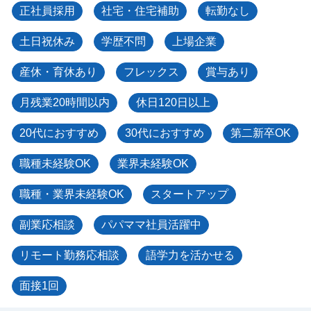
正社員採用
社宅・住宅補助
転勤なし
土日祝休み
学歴不問
上場企業
産休・育休あり
フレックス
賞与あり
月残業20時間以内
休日120日以上
20代におすすめ
30代におすすめ
第二新卒OK
職種未経験OK
業界未経験OK
職種・業界未経験OK
スタートアップ
副業応相談
パパママ社員活躍中
リモート勤務応相談
語学力を活かせる
面接1回