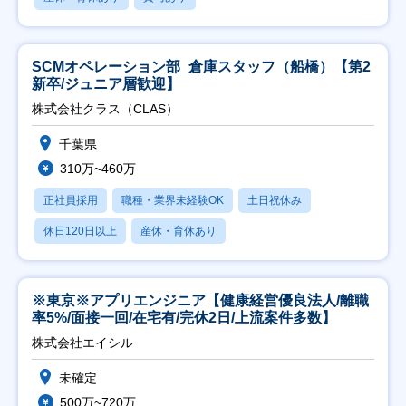
SCMオペレーション部_倉庫スタッフ（船橋）【第2
新卒/ジュニア層歓迎】
株式会社クラス（CLAS）
千葉県
310万~460万
正社員採用
職種・業界未経験OK
土日祝休み
休日120日以上
産休・育休あり
※東京※アプリエンジニア【健康経営優良法人/離職
率5%/面接一回/在宅有/完休2日/上流案件多数】
株式会社エイシル
未確定
500万~720万