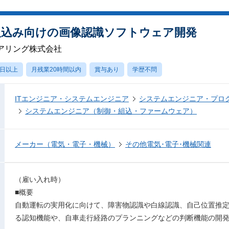
車載組込み向けの画像認識ソフトウェア開発
アリング株式会社
0日以上
月残業20時間以内
賞与あり
学歴不問
ITエンジニア・システムエンジニア
システムエンジニア・プロ
システムエンジニア（制御・組込・ファームウェア）
メーカー（電気・電子・機械）
その他電気･電子･機械関連
（雇い入れ時）
■概要
自動運転の実用化に向けて、障害物認識や白線認識、自己位置推
る認知機能や、自車走行経路のプランニングなどの判断機能の開