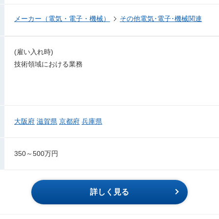
メーカー（電気・電子・機械）
その他電気･電子･機械関連
(雇い入れ時)
技術領域における業務
大阪府
滋賀県
京都府
兵庫県
350～500万円
詳しく見る