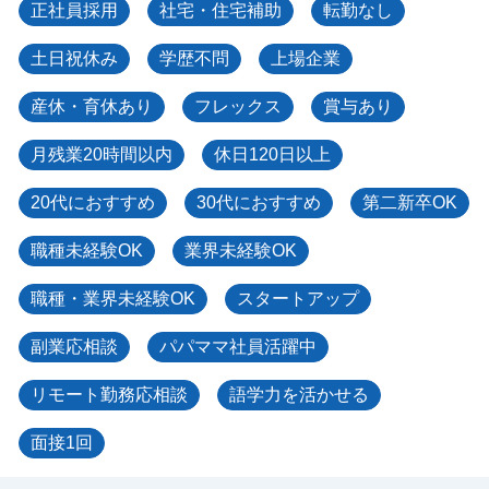
正社員採用
社宅・住宅補助
転勤なし
土日祝休み
学歴不問
上場企業
産休・育休あり
フレックス
賞与あり
月残業20時間以内
休日120日以上
20代におすすめ
30代におすすめ
第二新卒OK
職種未経験OK
業界未経験OK
職種・業界未経験OK
スタートアップ
副業応相談
パパママ社員活躍中
リモート勤務応相談
語学力を活かせる
面接1回