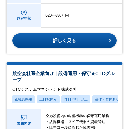
520～680万円
想定年収
詳しく見る
航空会社系企業向け｜設備運用・保守★CTCグル
ープ
CTCシステムマネジメント株式会社
正社員採用
土日祝休み
休日120日以上
産休・育休あり
空港設備内の各種機器の保守運用業務
・故障機器、スペア機器の資産管理
業務内容
・障害コールに応じた障害対応