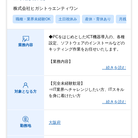
株式会社ヒガシトゥエンティワン
職種・業界未経験OK
土日祝休み
産休・育休あり
月残業20
◆PCをはじめとしたICT機器導入の、各種
設定、ソフトウェアのインストールなどの
業務内容
キッティング作業をお任せいたします。
【業務内容】
…続きを読む
【完全未経験歓迎】
⇒IT業界へチャレンジしたい方、ITスキル
対象となる方
を身に着けたい方
…続きを読む
大阪府
勤務地