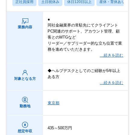
正社員採用
土日祝休み
休日120日以上
産休・育休あり
●
同社金融業界の常駐先にてクライアント
業務内容
PC関連のサポート、アカウント管理、顧
客とのMTGなど
リーダー／サブリーダー的な立ち位置で業
務を進めていただきます。
…続きを読む
◆ヘルプデスクとしてのご経験が5年以上
ある方
対象となる方
…続きを読む
東京都
勤務地
435～500万円
想定年収