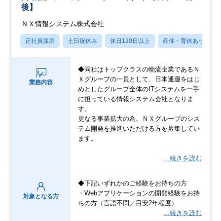
後】
ＮＸ情報システム株式会社
正社員採用
土日祝休み
休日120日以上
産休・育休あり
◆同社はトップクラスの物流企業であるＮ
Ｘグループの一員として、日本通運をはじ
業務内容
めとしたグループ全体のITシステムを一手
に担っている情報システム会社となりま
す。
更なる事業拡大の為、ＮＸグループのシス
テム開発を推進いただける方を募集してい
ます。
…続きを読む
◆下記いずれかのご経験をお持ちの方
・Webアプリケーションの開発経験をお持
対象となる方
ちの方（言語不問／目安2年程度）
…続きを読む