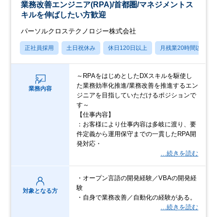
業務改善エンジニア(RPA)/首都圏/マネジメントス
キルを伸ばしたい方歓迎
パーソルクロステクノロジー株式会社
正社員採用
土日祝休み
休日120日以上
月残業20時間以内
～RPAをはじめとしたDXスキルを駆使し
た業務効率化推進/業務改善を推進するエン
業務内容
ジニアを目指していただけるポジションで
す～
【仕事内容】
：お客様により仕事内容は多岐に渡り、要
件定義から運用保守までの一貫したRPA開
発対応・
…続きを読む
・オープン言語の開発経験／VBAの開発経
験
対象となる方
・自身で業務改善／自動化の経験がある。
…続きを読む