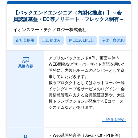
【バックエンドエンジニア（内製化推進）】～会
員認証基盤・EC等／リモート・フレックス制有～
イオンスマートテクノロジー株式会社
正社員採用
土日祝休み
休日120日以上
産休・育休あり
アプリのバックエンドAPI、画面を伴う
WEB開発などサーバーサイド言語を用いた
業務内容
開発に、内製化チームのメンバーとして従
事していただきます。
扱うプロダクトとしてはネットスーパー等
イオングループ各サービスのログイン・会
員情報管理を支える会員認証基盤や、大規
模トランザクションが発生するEコマース
システムなどがあります。
…続きを読む
・Web系開発言語（Java・C#・PHP等）