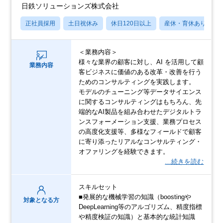
日鉄ソリューションズ株式会社
正社員採用
土日祝休み
休日120日以上
産休・育休あり
＜業務内容＞
様々な業界の顧客に対し、AI を活用して顧
業務内容
客ビジネスに価値のある改革・改善を行う
ためのコンサルティングを実践します。
モデルのチューニング等データサイエンス
に関するコンサルティングはもちろん、先
端的なAI製品を組み合わせたデジタルトラ
ンスフォーメーション支援、業務プロセス
の高度化支援等、多様なフィールドで顧客
に寄り添ったリアルなコンサルティング・
オファリングを経験できます。
…続きを読む
スキルセット
■発展的な機械学習の知識（boostingや
対象となる方
DeepLearning等のアルゴリズム、精度指標
や精度検証の知識）と基本的な統計知識