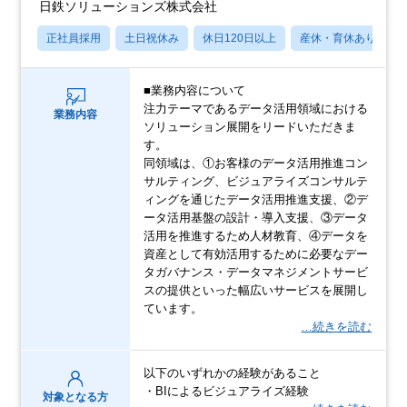
日鉄ソリューションズ株式会社
正社員採用
土日祝休み
休日120日以上
産休・育休あり
■業務内容について
注力テーマであるデータ活用領域における
業務内容
ソリューション展開をリードいただきま
す。
同領域は、①お客様のデータ活用推進コン
サルティング、ビジュアライズコンサルテ
ィングを通じたデータ活用推進支援、②デ
ータ活用基盤の設計・導入支援、③データ
活用を推進するため人材教育、④データを
資産として有効活用するために必要なデー
タガバナンス・データマネジメントサービ
スの提供といった幅広いサービスを展開し
ています。
…続きを読む
以下のいずれかの経験があること
・BIによるビジュアライズ経験
対象となる方