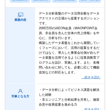
データ分析基盤のデータ活用全般をデータ
アナリストの立場から提案するポジション
業務内容
です。
2000万IDのiAEON会員（WAONPOINT会
員、非会員を含んだ全体の売上情報）を中
心に、分析を行います。
構築したデータ基盤をこれから展開してい
くフェーズにおいて、活用の提案をするだ
けではなく、導入した事業会社側が自らデ
ータ基盤を活用できるように従業員教育プ
ログラムを設計、実施します。また、各種
問い合わせに対しても、必要に応じて機能
追加などの対応をします。
…続きを読む
・データ分析によってビジネス課題を解決
した経験
対象となる方
・非エンジニアと分析結果を共有し、施策
合意や改善提案を進める力
…続きを読む