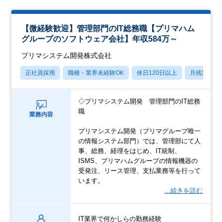
【微経験歓迎】管理部門のIT総務職【プリマハム
グループのソフトウェア会社】年収584万～
プリマシステム開発株式会社
正社員採用
職種・業界未経験OK
休日120日以上
月残業20
◇プリマシステム開発 管理部門のIT総務
職
業務内容
プリマシステム開発（プリマグループ唯一
の情報システム部門）では、管理部にて人
事、総務、経理をはじめ、IT統制、
ISMS、プリマハムグループの情報機器の
受発注、リース管理、支払業務等を行って
います。
…続きを読む
IT業界で何かしらの勤務経験