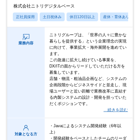
株式会社ニトリデジタルベース
正社員採用
土日祝休み
休日120日以上
産休・育休あり
ニトリグループは、「世界の人々に豊かな
暮らしを提供する」という企業理念の実現
業務内容
に向けて、事業拡大・海外展開を進めてい
ます。
この急速に拡大し続けている事業を、
DX/ITの面からリードしていただける方を
募集しています。
店舗・物流・粗油品企画など、システムの
企画段階からビジネスサイドと並走し、現
場ユーザーと近い距離で業務改革に直結す
る内製システムの設計・開発を担っていた
だくポジションです。
…続きを読む
・Javaによるシステム開発経験（6年以
上）
対象となる方
・開発経験をベースとしたチームのリーダ