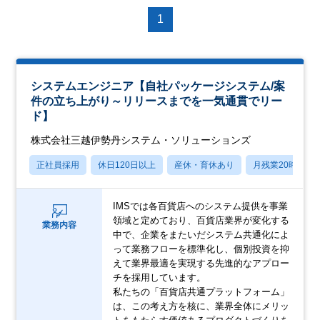
1
システムエンジニア【自社パッケージシステム/案
件の立ち上がり～リリースまでを一気通貫でリー
ド】
株式会社三越伊勢丹システム・ソリューションズ
正社員採用
休日120日以上
産休・育休あり
月残業20時間以
IMSでは各百貨店へのシステム提供を事業
領域と定めており、百貨店業界が変化する
業務内容
中で、企業をまたいだシステム共通化によ
って業務フローを標準化し、個別投資を抑
えて業界最適を実現する先進的なアプロー
チを採用しています。
私たちの「百貨店共通プラットフォーム」
は、この考え方を核に、業界全体にメリッ