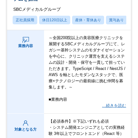
SBCメディカルグループ
正社員採用
休日120日以上
産休・育休あり
賞与あり
転
～全国200院以上の美容医療クリニックを
展開するSBCメディカルグループにて、レ
業務内容
ガシー基幹システムのモダナイゼーション
を中心に、クリニック運営を支えるシステ
ムの設計・開発・保守を一貫して担ってい
ただきます。TypeScript / React / NestJS /
AWS を軸としたモダンなスタックで、医
療×テクノロジーの最前線に挑む仲間を募
集します。～
■業務内容
…続きを読む
【必須条件】※下記いずれも必須
・システム開発エンジニアとしての実務経
対象となる方
験 3年以上でフロントエンド（React 等）