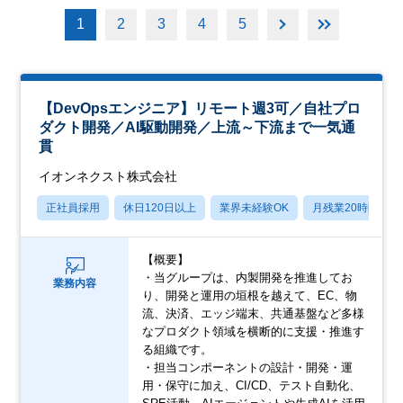
1
2
3
4
5
【DevOpsエンジニア】リモート週3可／自社プロ
ダクト開発／AI駆動開発／上流～下流まで一気通
貫
イオンネクスト株式会社
正社員採用
休日120日以上
業界未経験OK
月残業20時間以内
【概要】
・当グループは、内製開発を推進してお
業務内容
り、開発と運用の垣根を越えて、EC、物
流、決済、エッジ端末、共通基盤など多様
なプロダクト領域を横断的に支援・推進す
る組織です。
・担当コンポーネントの設計・開発・運
用・保守に加え、CI/CD、テスト自動化、