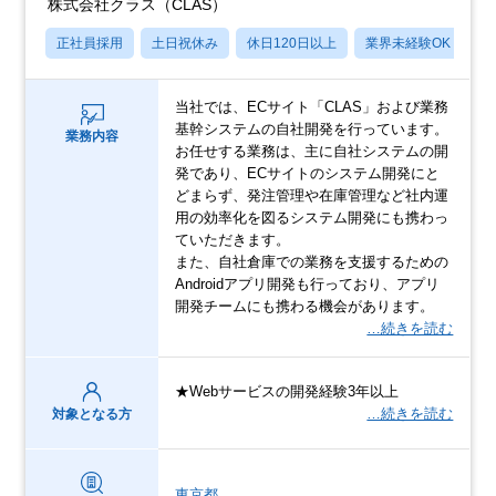
株式会社クラス（CLAS）
正社員採用
土日祝休み
休日120日以上
業界未経験OK
学
当社では、ECサイト「CLAS」および業務
基幹システムの自社開発を行っています。
業務内容
お任せする業務は、主に自社システムの開
発であり、ECサイトのシステム開発にと
どまらず、発注管理や在庫管理など社内運
用の効率化を図るシステム開発にも携わっ
ていただきます。
また、自社倉庫での業務を支援するための
Androidアプリ開発も行っており、アプリ
開発チームにも携わる機会があります。
…続きを読む
★Webサービスの開発経験3年以上
…続きを読む
対象となる方
東京都