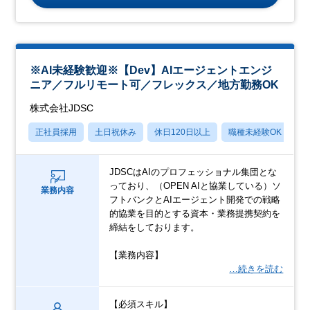
※AI未経験歓迎※【Dev】AIエージェントエンジ
ニア／フルリモート可／フレックス／地方勤務OK
株式会社JDSC
正社員採用
土日祝休み
休日120日以上
職種未経験OK
月
JDSCはAIのプロフェッショナル集団とな
っており、（OPEN AIと協業している）ソ
業務内容
フトバンクとAIエージェント開発での戦略
的協業を目的とする資本・業務提携契約を
締結をしております。
【業務内容】
…続きを読む
【必須スキル】