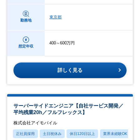
東京都
勤務地
400～600万円
想定年収
詳しく見る
サーバーサイドエンジニア【自社サービス開発／
平均残業20h／フルフレックス】
株式会社アイモバイル
正社員採用
土日祝休み
休日120日以上
業界未経験OK
産