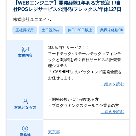
【WEBエンジニア】開発経験1年ある方歓迎！/自
社POSレジサービスの開発/フレックス/年休127日
株式会社ユニエイム
正社員採用
土日祝休み
休日120日以上
業界未経験OK
産
100％自社サービス！！
フードテック×リテールテック ×フィンテ
業務内容
ックと3領域を跨ぐ自社サービスの販売管
理システム
「 CASHIER」のバックエンド開発全般を
お任せします。
…続きを読む
・開発経験が 1年程度ある方
・プログラミングスクールご卒業者の方
対象となる方
…続きを読む
東京都
勤務地