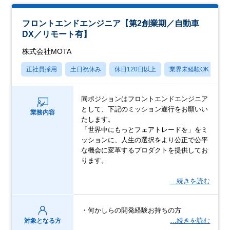
フロントエンドエンジニア【第2創業期／自動車
DX／リモート有】
株式会社MOTA
正社員採用
土日祝休み
休日120日以上
業界未経験OK
産
同ポジションはフロントエンドエンジニア
として、下記のミッション遂行をお願いい
業務内容
たします。
「世界中にもっとフェアトレードを」をミ
ッションに、人生の選択をより公正で公平
な機会に変革するプロダクトを提供してお
ります。
…続きを読む
・何かしらの開発経験お持ちの方
…続きを読む
対象となる方