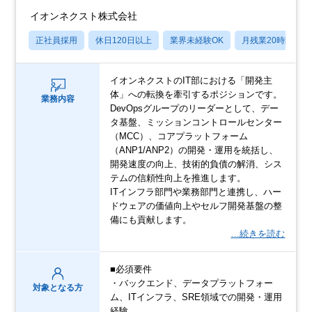
イオンネクスト株式会社
正社員採用
休日120日以上
業界未経験OK
月残業20時間以内
イオンネクストのIT部における「開発主
体」への転換を牽引するポジションです。
業務内容
DevOpsグループのリーダーとして、デー
タ基盤、ミッションコントロールセンター
（MCC）、コアプラットフォーム
（ANP1/ANP2）の開発・運用を統括し、
開発速度の向上、技術的負債の解消、シス
テムの信頼性向上を推進します。
ITインフラ部門や業務部門と連携し、ハー
ドウェアの価値向上やセルフ開発基盤の整
備にも貢献します。
…続きを読む
■必須要件
・バックエンド、データプラットフォー
対象となる方
ム、ITインフラ、SRE領域での開発・運用
経験