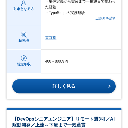
・要件定義から実装まで一気通貫で携わっ
た経験
対象となる方
・TypeScriptの実務経験
…続きを読む
東京都
勤務地
400～800万円
想定年収
詳しく見る
【DevOpsシニアエンジニア】リモート週3可／AI
駆動開発／上流～下流まで一気通貫