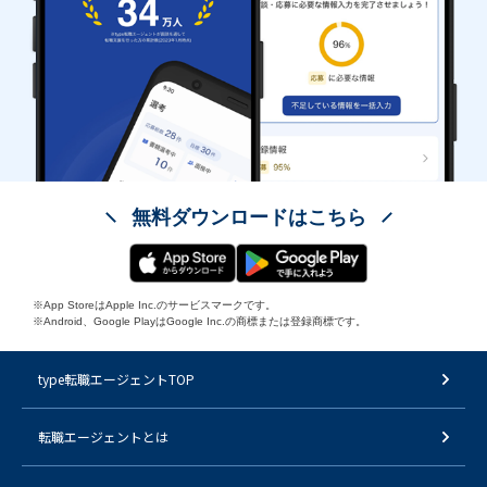
無料ダウンロードはこちら
※App StoreはApple Inc.のサービスマークです。
※Android、Google PlayはGoogle Inc.の商標または登録商標です。
type転職エージェントTOP
転職エージェントとは