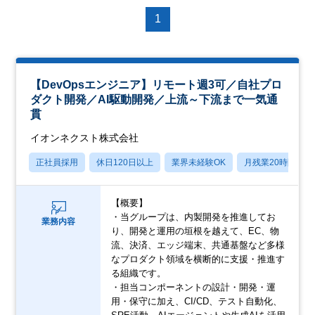
1
【DevOpsエンジニア】リモート週3可／自社プロ
ダクト開発／AI駆動開発／上流～下流まで一気通
貫
イオンネクスト株式会社
正社員採用
休日120日以上
業界未経験OK
月残業20時間以内
【概要】
・当グループは、内製開発を推進してお
業務内容
り、開発と運用の垣根を越えて、EC、物
流、決済、エッジ端末、共通基盤など多様
なプロダクト領域を横断的に支援・推進す
る組織です。
・担当コンポーネントの設計・開発・運
用・保守に加え、CI/CD、テスト自動化、