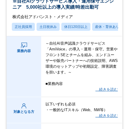
※自社AIクラウドサービス導入・運用保守エンジ
ニア 5,000社以上の導入実績/時差出勤可
株式会社アドバンスト・メディア
正社員採用
土日祝休み
休日120日以上
産休・育休あり
～自社AI音声認識クラウドサービス
「AmiVoice」の導入・運用・保守。営業や
業務内容
フロントSEとチームを組み、エンドユー
ザーや販売パートナーへの技術説明、AWS
環境のセットアップや初期設定、障害調査
を担います。～
■業務内容
…続きを読む
以下いずれも必須
・一般的なITスキル（Web、NW等）
対象となる方
…続きを読む