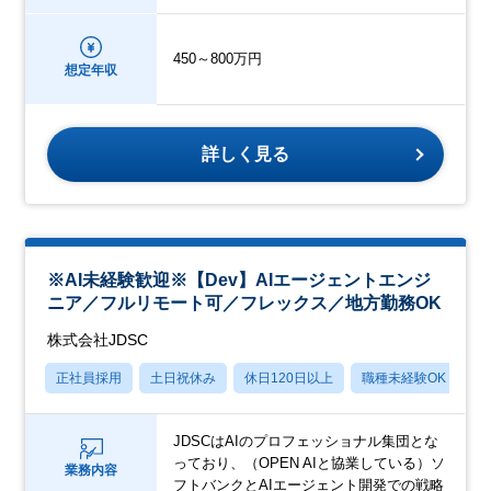
450～800万円
想定年収
詳しく見る
※AI未経験歓迎※【Dev】AIエージェントエンジ
ニア／フルリモート可／フレックス／地方勤務OK
株式会社JDSC
正社員採用
土日祝休み
休日120日以上
職種未経験OK
月
JDSCはAIのプロフェッショナル集団とな
っており、（OPEN AIと協業している）ソ
業務内容
フトバンクとAIエージェント開発での戦略