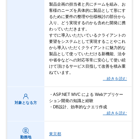
製品企画の担当者と共にチームを組み、お
客様のニーズを具体的に製品として形にす
るために要件の整理や仕様検討の部分から
入り、どう実現するのかも含めた開発に携
わっていただきます。
すでに導入いただいているクライアントの
要望をシステムとして実現することやこれ
から導入いただくクライアントに魅力的な
製品として使っていただける新機能、法令
や省令などへの対応等常に安心して使い続
けて頂けるサービス目指して改善を積み重
ねています。
…続きを読む
・ASP.NET MVC による Webアプリケー
ション開発の知識と経験
対象となる方
・DB設計、効率的なクエリ作成
…続きを読む
東京都
勤務地