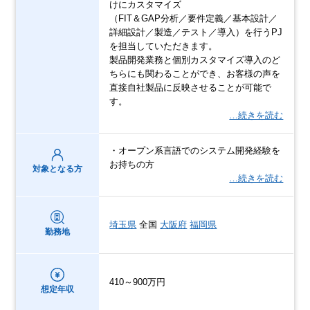
けにカスタマイズ
（FIT＆GAP分析／要件定義／基本設計／
詳細設計／製造／テスト／導入）を行うPJ
を担当していただきます。
製品開発業務と個別カスタマイズ導入のど
ちらにも関わることができ、お客様の声を
直接自社製品に反映させることが可能で
す。
…続きを読む
・オープン系言語でのシステム開発経験を
お持ちの方
対象となる方
…続きを読む
埼玉県
全国
大阪府
福岡県
勤務地
410～900万円
想定年収