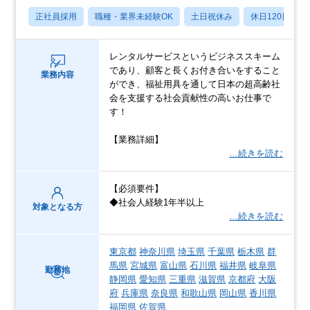
正社員採用
職種・業界未経験OK
土日祝休み
休日120日以上
レンタルサービスというビジネススキーム
であり、顧客と長くお付き合いをすること
業務内容
ができ、福祉用具を通して日本の超高齢社
会を支援する社会貢献性の高いお仕事で
す！
【業務詳細】
…続きを読む
【必須要件】
◆社会人経験1年半以上
対象となる方
…続きを読む
東京都
神奈川県
埼玉県
千葉県
栃木県
群
馬県
宮城県
富山県
石川県
福井県
岐阜県
勤務地
静岡県
愛知県
三重県
滋賀県
京都府
大阪
府
兵庫県
奈良県
和歌山県
岡山県
香川県
福岡県
佐賀県