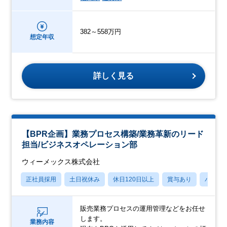
382～558万円
想定年収
詳しく見る
【BPR企画】業務プロセス構築/業務革新のリード
担当/ビジネスオペレーション部
ウィーメックス株式会社
正社員採用
土日祝休み
休日120日以上
賞与あり
パパマ
販売業務プロセスの運用管理などをお任せ
します。
業務内容