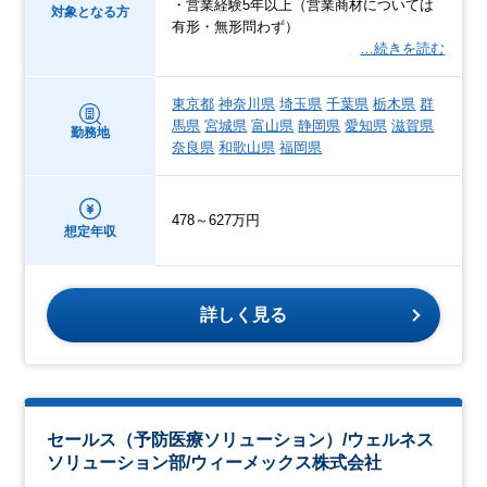
・営業経験5年以上（営業商材については
対象となる方
有形・無形問わず）
…続きを読む
東京都
神奈川県
埼玉県
千葉県
栃木県
群
馬県
宮城県
富山県
静岡県
愛知県
滋賀県
勤務地
奈良県
和歌山県
福岡県
478～627万円
想定年収
詳しく見る
セールス（予防医療ソリューション）/ウェルネス
ソリューション部/ウィーメックス株式会社