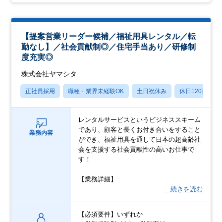
【提案営業リーダー候補／福祉用具レンタル／転
勤なし】／社会貢献制◎／住宅手当あり／研修制
度充実◎
株式会社ヤマシタ
正社員採用
職種・業界未経験OK
土日祝休み
休日120日以上
レンタルサービスというビジネススキーム
であり、顧客と長くお付き合いをすること
業務内容
ができ、福祉用具を通して日本の超高齢社
会を支援する社会貢献性の高いお仕事で
す！
【業務詳細】
…続きを読む
【必須要件】いずれか