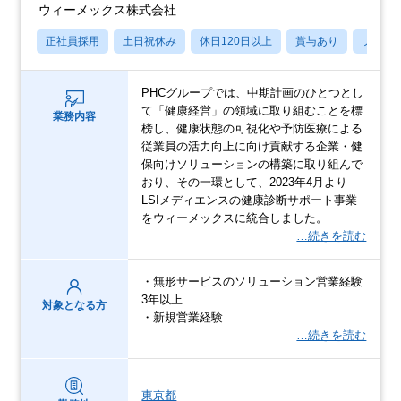
ウィーメックス株式会社
正社員採用
土日祝休み
休日120日以上
賞与あり
フレッ
PHCグループでは、中期計画のひとつとし
て「健康経営」の領域に取り組むことを標
業務内容
榜し、健康状態の可視化や予防医療による
従業員の活力向上に向け貢献する企業・健
保向けソリューションの構築に取り組んで
おり、その一環として、2023年4月より
LSIメディエンスの健康診断サポート事業
をウィーメックスに統合しました。
…続きを読む
・無形サービスのソリューション営業経験
3年以上
対象となる方
・新規営業経験
…続きを読む
東京都