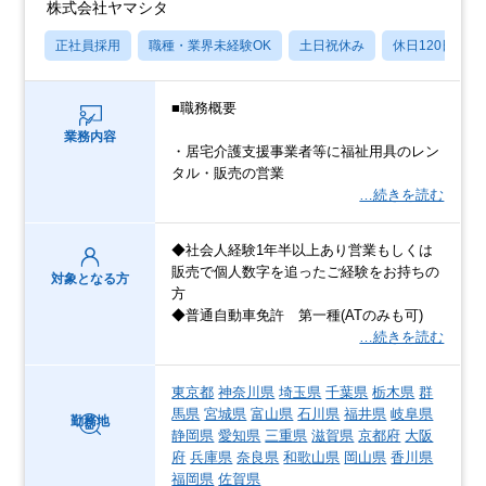
株式会社ヤマシタ
正社員採用
職種・業界未経験OK
土日祝休み
休日120日以上
■職務概要
業務内容
・居宅介護支援事業者等に福祉用具のレン
タル・販売の営業
…続きを読む
◆社会人経験1年半以上あり営業もしくは
販売で個人数字を追ったご経験をお持ちの
対象となる方
方
◆普通自動車免許 第一種(ATのみも可)
…続きを読む
東京都
神奈川県
埼玉県
千葉県
栃木県
群
馬県
宮城県
富山県
石川県
福井県
岐阜県
勤務地
静岡県
愛知県
三重県
滋賀県
京都府
大阪
府
兵庫県
奈良県
和歌山県
岡山県
香川県
福岡県
佐賀県