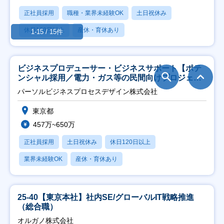
正社員採用
職種・業界未経験OK
土日祝休み
休日120日以上
産休・育休あり
1-15 / 15件
ビジネスプロデューサー・ビジネスサポート【ポテ
ンシャル採用／電力・ガス等の民間向けプロジェク
ト推進】
パーソルビジネスプロセスデザイン株式会社
東京都
457万~650万
正社員採用
土日祝休み
休日120日以上
業界未経験OK
産休・育休あり
25-40【東京本社】社内SE/グローバルIT戦略推進
（総合職）
オルガノ株式会社