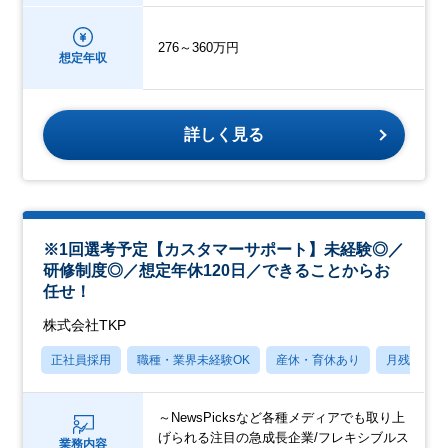
276～360万円
想定年収
詳しく見る
※1回選考予定【カスタマーサポート】未経験◎／
研修制度◎／想定年休120日／できることからお
任せ！
株式会社TKP
正社員採用
職種・業界未経験OK
産休・育休あり
月残業20
～NewsPicksなど各種メディアでも取り上
げられる注目の急成長企業/フレキシブルス
業務内容