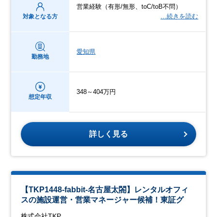
営業経験（有形/無形、toC/toB不問）
…続きを読む
対象となる方
愛知県
勤務地
348～404万円
想定年収
詳しく見る
【TKP1448-fabbit-名古屋太閤】レンタルオフィ
スの施設運営・営業マネージャー候補！東証グ
株式会社TKP