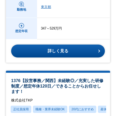
東京都
勤務地
347～529万円
想定年収
詳しく見る
1376【設営事務／関西】未経験◎／充実した研修
制度／想定年休120日／できることからお任せし
ます！
株式会社TKP
正社員採用
職種・業界未経験OK
20代におすすめ
産休・育