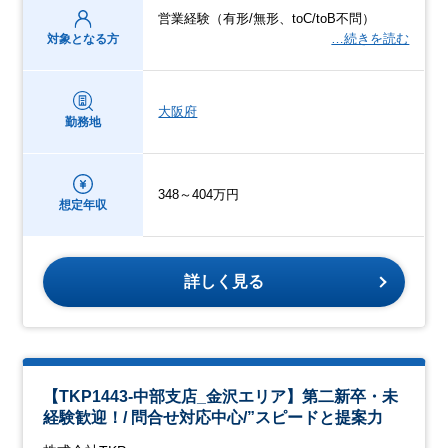
営業経験（有形/無形、toC/toB不問）
…続きを読む
対象となる方
大阪府
勤務地
348～404万円
想定年収
詳しく見る
【TKP1443-中部支店_金沢エリア】第二新卒・未
経験歓迎！/ 問合せ対応中心/”スピードと提案力