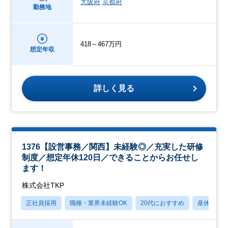
大阪府
京都府
勤務地
418～467万円
想定年収
詳しく見る
1376【設営事務／関西】未経験◎／充実した研修
制度／想定年休120日／できることからお任せし
ます！
株式会社TKP
正社員採用
職種・業界未経験OK
20代におすすめ
産休・育