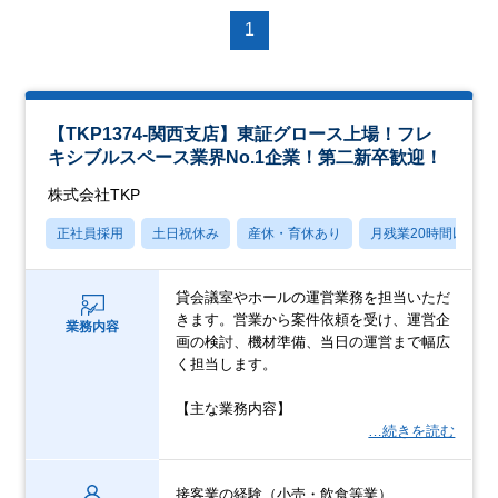
1
【TKP1374-関西支店】東証グロース上場！フレ
キシブルスペース業界No.1企業！第二新卒歓迎！
株式会社TKP
正社員採用
土日祝休み
産休・育休あり
月残業20時間以内
貸会議室やホールの運営業務を担当いただ
きます。営業から案件依頼を受け、運営企
業務内容
画の検討、機材準備、当日の運営まで幅広
く担当します。
【主な業務内容】
…続きを読む
接客業の経験（小売・飲食等業）