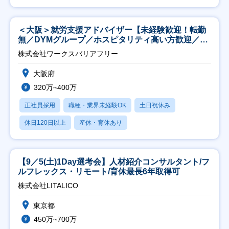
＜大阪＞就労支援アドバイザー【未経験歓迎！転勤
無／DYMグループ／ホスピタリティ高い方歓迎／土
日祝】
株式会社ワークスバリアフリー
大阪府
320万~400万
正社員採用
職種・業界未経験OK
土日祝休み
休日120日以上
産休・育休あり
【9／5(土)1Day選考会】人材紹介コンサルタント/フ
ルフレックス・リモート/育休最長6年取得可
株式会社LITALICO
東京都
450万~700万