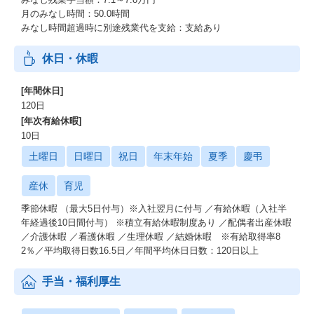
月のみなし時間：50.0時間
みなし時間超過時に別途残業代を支給：支給あり
休日・休暇
[年間休日]
120日
[年次有給休暇]
10日
土曜日
日曜日
祝日
年末年始
夏季
慶弔
産休
育児
季節休暇 （最大5日付与）※入社翌月に付与 ／有給休暇（入社半
年経過後10日間付与） ※積立有給休暇制度あり ／配偶者出産休暇
／介護休暇 ／看護休暇 ／生理休暇 ／結婚休暇 ※有給取得率8
2％／平均取得日数16.5日／年間平均休日日数：120日以上
手当・福利厚生