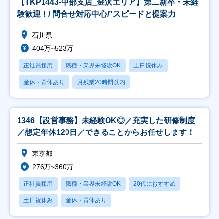
【TKP1443-中部支店_金沢エリア】第二新卒・未経
験歓迎！/ 問合せ対応中心/”スピードと提案力
石川県
404万~523万
正社員採用
職種・業界未経験OK
土日祝休み
産休・育休あり
月残業20時間以内
1346【設営事務】未経験OK◎／充実した研修制度
／想定年休120日／できることからお任せします！
東京都
276万~360万
正社員採用
職種・業界未経験OK
20代におすすめ
土日祝休み
産休・育休あり