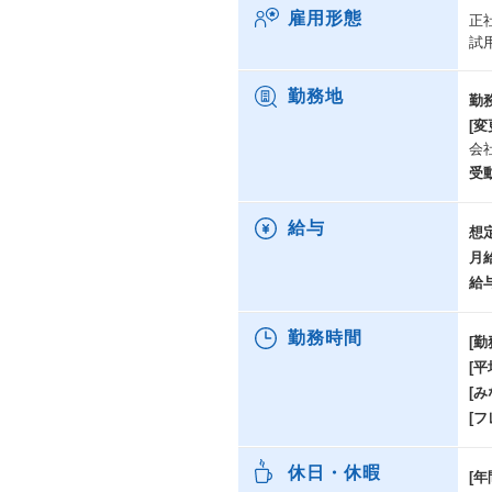
雇用形態
正
試
勤務地
勤
[変
会
受
給与
想
月
給
勤務時間
[勤
[
[み
[
休日・休暇
[年