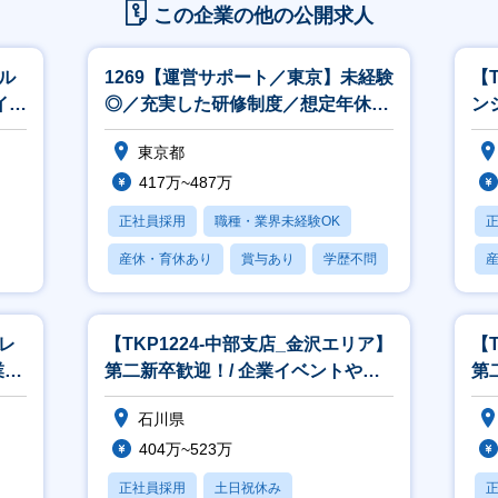
この企業の他の公開求人
アル
1269【運営サポート／東京】未経験
【
イド
◎／充実した研修制度／想定年休
ン
120日／できることからお任せ！
東京都
417万~487万
正社員採用
職種・業界未経験OK
産休・育休あり
賞与あり
学歴不問
】レ
【TKP1224-中部支店_金沢エリア】
【
業マ
第二新卒歓迎！/ 企業イベントや催
第
事を支える法人営業/素直さ
応
石川県
404万~523万
正社員採用
土日祝休み