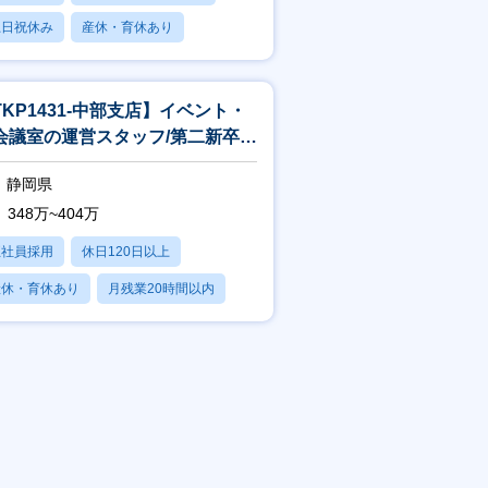
土日祝休み
産休・育休あり
残業20時間以内
TKP1431-中部支店】イベント・
会議室の運営スタッフ/第二新卒歓
！/自分で動けるイベント運
静岡県
348万~404万
正社員採用
休日120日以上
産休・育休あり
月残業20時間以内
賞与あり