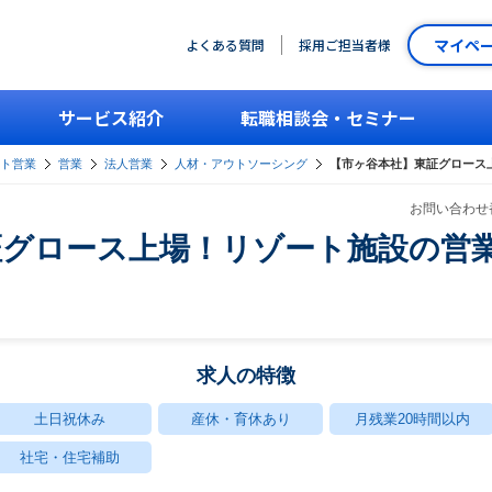
マイペ
よくある質問
採用ご担当者様
サービス紹介
転職相談会・セミナー
ント営業
営業
法人営業
人材・アウトソーシング
【市ヶ谷本社】東証グロース
お問い合わせ番
証グロース上場！リゾート施設の営
求人の特徴
土日祝休み
産休・育休あり
月残業20時間以内
社宅・住宅補助