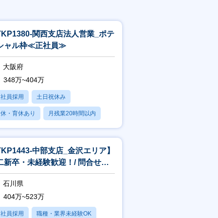
TKP1380-関西支店法人営業_ポテ
シャル枠≪正社員≫
大阪府
348万~404万
正社員採用
土日祝休み
産休・育休あり
月残業20時間以内
賞与あり
TKP1443-中部支店_金沢エリア】
二新卒・未経験歓迎！/ 問合せ対
中心/”スピードと提案力
石川県
404万~523万
正社員採用
職種・業界未経験OK