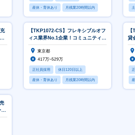
産休・育休あり
月残業20時間以内
賞与あり
月
／充
【TKP1072-CS】フレキシブルオフ
【
日／
ィス業界No.1企業！コミュニティー
貸
マネージャー≪正社員≫
迎
東京都
417万~529万
正社員採用
休日120日以上
産休・育休あり
月残業20時間以内
賞与あり
販売
ーダ