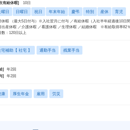
年次有給休暇]
10日
土曜日
日曜日
祝日
年末年始
慶弔
特別
産休
育児
節休暇 （最大5日付与）※入社翌月に付与 ／有給休暇（入社半年経過後10日
者出産休暇 ／介護休暇 ／看護休暇 ／生理休暇 ／結婚休暇 ※有給取得率82％
日数：120日以上
住宅補助【 社宅 】
通勤手当
残業手当
給]
年2回
与]
年2回
健康
厚生年金
雇用
労災