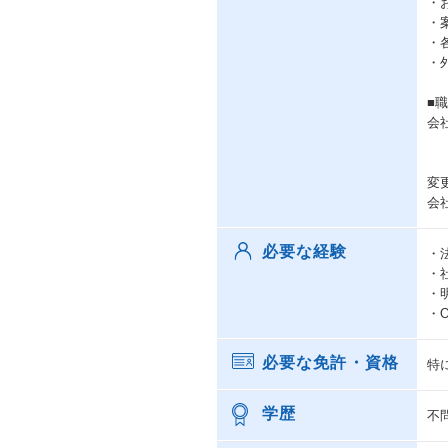
・
・
・
・
■
会
変
会
必要な経験
・
・
・
・O
必要な免許・資格
特
学歴
不