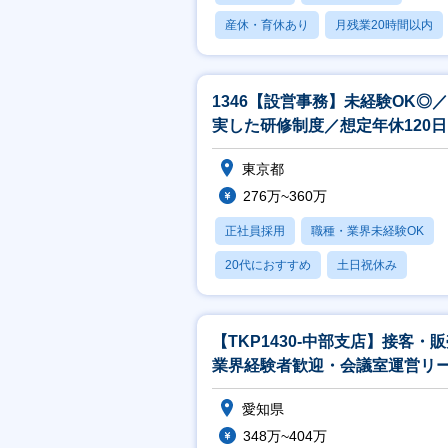
産休・育休あり
月残業20時間以内
賞与あり
1346【設営事務】未経験OK◎
実した研修制度／想定年休120
できることからお任せします！
東京都
276万~360万
正社員採用
職種・業界未経験OK
20代におすすめ
土日祝休み
産休・育休あり
【TKP1430-中部支店】接客・
業界経験者歓迎・会議室運営リ
ー候補 / 接客経験を活かせる
愛知県
348万~404万