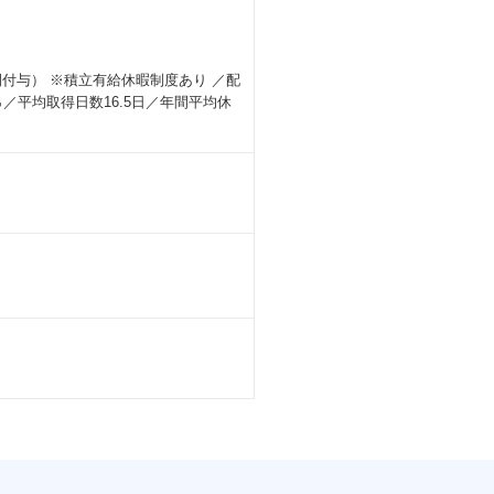
間付与） ※積立有給休暇制度あり ／配
／平均取得日数16.5日／年間平均休