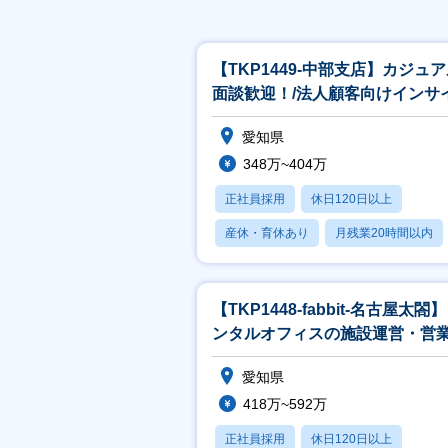
【TKP1449-中部支店】カジュ
面談歓迎！/法人顧客向けインサ
セールス /問合せ対応中心/
愛知県
348万~404万
正社員採用
休日120日以上
産休・育休あり
月残業20時間以内
賞与あり
【TKP1448-fabbit-名古屋太閤
ンタルオフィスの施設運営・営
ネージャー候補！東証グ
愛知県
418万~592万
正社員採用
休日120日以上