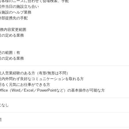
お客様のニーズに合わせて会場検索、手配
案件当日の施設立ち合い
各施設のヘルプ業務
外部提携先の手配
職務内容変更範囲
社の定める業務
更の範囲：有
社の定める業務
法人営業経験のある方（有形/無形は不問）
社内外問わず良好なコミュニケーションを取れる方
明るく元気にお仕事ができる方
ffice（Word／Excel／PowerPointなど）の基本操作が可能な方
になし
問