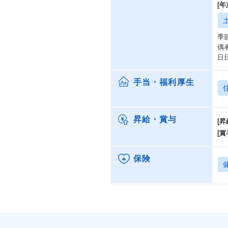
[
季
偶
日
手当・福利厚生
昇給・賞与
[昇
[賞
保険