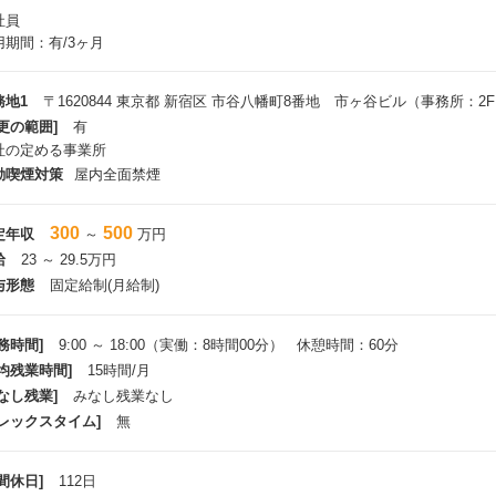
社員
用期間：有/3ヶ月
務地1
〒1620844 東京都 新宿区 市谷八幡町8番地 市ヶ谷ビル（事務所：2
更の範囲]
有
社の定める事業所
動喫煙対策
屋内全面禁煙
300
500
定年収
～
万円
給
23 ～ 29.5万円
与形態
固定給制(月給制)
務時間]
9:00 ～ 18:00（実働：8時間00分） 休憩時間：60分
平均残業時間]
15時間/月
なし残業]
みなし残業なし
フレックスタイム]
無
間休日]
112日