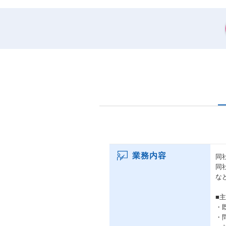
業務内容
同
同
な
■
・
・