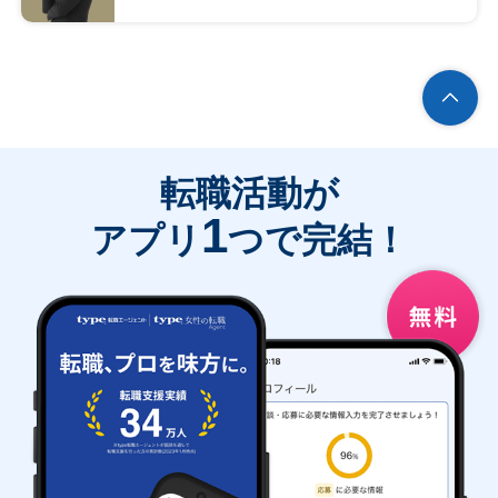
転職活動が
1
アプリ
つで完結！