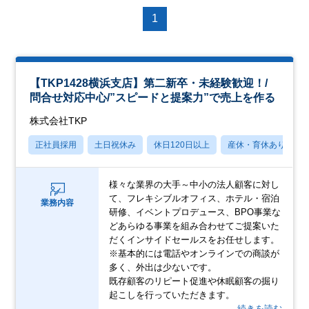
1
【TKP1428横浜支店】第二新卒・未経験歓迎！/
問合せ対応中心/”スピードと提案力”で売上を作る
株式会社TKP
正社員採用
土日祝休み
休日120日以上
産休・育休あり
様々な業界の大手～中小の法人顧客に対し
て、フレキシブルオフィス、ホテル・宿泊
業務内容
研修、イベントプロデュース、BPO事業な
どあらゆる事業を組み合わせてご提案いた
だくインサイドセールスをお任せします。
※基本的には電話やオンラインでの商談が
多く、外出は少ないです。
既存顧客のリピート促進や休眠顧客の掘り
起こしを行っていただきます。
…続きを読む