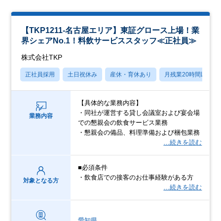
【TKP1211-名古屋エリア】東証グロース上場！業
界シェアNo.1！料飲サービススタッフ≪正社員≫
株式会社TKP
正社員採用
土日祝休み
産休・育休あり
月残業20時間以内
【具体的な業務内容】
・同社が運営する貸し会議室および宴会場
業務内容
での懇親会の飲食サービス業務
・懇親会の備品、料理準備および梱包業務
…続きを読む
■必須条件
・飲食店での接客のお仕事経験がある方
対象となる方
…続きを読む
愛知県