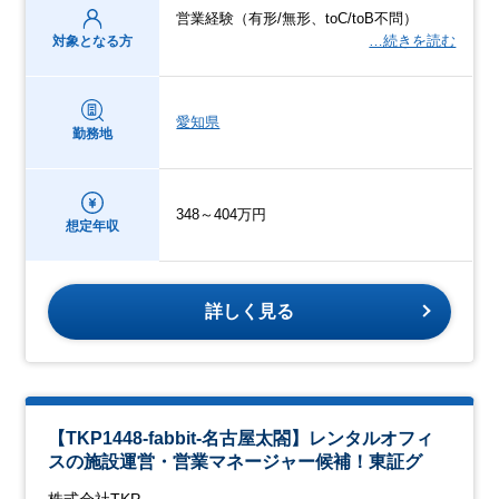
営業経験（有形/無形、toC/toB不問）
…続きを読む
対象となる方
愛知県
勤務地
348～404万円
想定年収
詳しく見る
【TKP1448-fabbit-名古屋太閤】レンタルオフィ
スの施設運営・営業マネージャー候補！東証グ