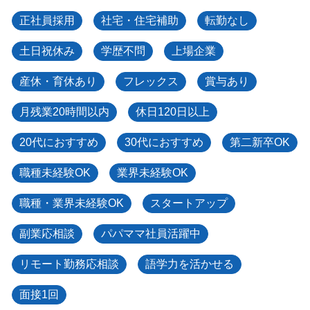
正社員採用
社宅・住宅補助
転勤なし
土日祝休み
学歴不問
上場企業
産休・育休あり
フレックス
賞与あり
月残業20時間以内
休日120日以上
20代におすすめ
30代におすすめ
第二新卒OK
職種未経験OK
業界未経験OK
職種・業界未経験OK
スタートアップ
副業応相談
パパママ社員活躍中
リモート勤務応相談
語学力を活かせる
面接1回