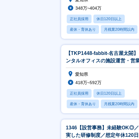
348万~404万
正社員採用
休日120日以上
産休・育休あり
月残業20時間以内
賞与あり
【TKP1448-fabbit-名古屋太閤
ンタルオフィスの施設運営・営
ネージャー候補！東証グ
愛知県
418万~592万
正社員採用
休日120日以上
産休・育休あり
月残業20時間以内
賞与あり
1346【設営事務】未経験OK◎
実した研修制度／想定年休120