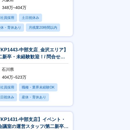
348万~404万
正社員採用
土日祝休み
産休・育休あり
月残業20時間以内
賞与あり
TKP1443-中部支店_金沢エリア】
二新卒・未経験歓迎！/ 問合せ対
中心/”スピードと提案力
石川県
404万~523万
正社員採用
職種・業界未経験OK
土日祝休み
産休・育休あり
残業20時間以内
TKP1431-中部支店】イベント・
会議室の運営スタッフ/第二新卒歓