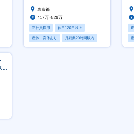
マネージャー≪正社員≫
迎
東京都
417万~529万
正社員採用
休日120日以上
産休・育休あり
月残業20時間以内
賞与あり
・
スピ