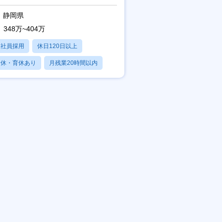
！/自分で動けるイベント運
静岡県
348万~404万
正社員採用
休日120日以上
産休・育休あり
月残業20時間以内
賞与あり