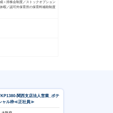
成＞持株会制度／ストックオプション
休暇／認可外保育所の保育料補助制度
TKP1380-関西支店法人営業_ポテ
シャル枠≪正社員≫
大阪府