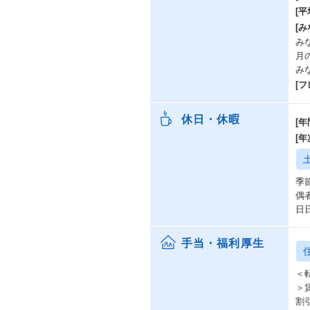
[
[み
み
月
み
[
休日・休暇
[年
[
季
偶
日
手当・福利厚生
＜
＞
割