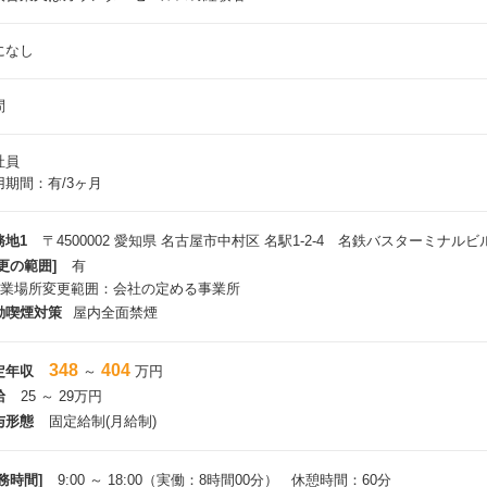
になし
問
社員
用期間：有/3ヶ月
務地1
〒4500002 愛知県 名古屋市中村区 名駅1-2-4 名鉄バスターミナルビ
更の範囲]
有
就業場所変更範囲：会社の定める事業所
動喫煙対策
屋内全面禁煙
348
404
定年収
～
万円
給
25 ～ 29万円
与形態
固定給制(月給制)
務時間]
9:00 ～ 18:00（実働：8時間00分） 休憩時間：60分