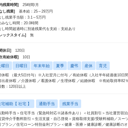
平均残業時間]
25時間/月
なし残業]
基本給：25～29万円
なし残業手当額：3.1～5万円
のみなし時間：20.0時間
なし時間超過時に別途残業代を支給：支給あり
フレックスタイム]
無
間休日]
120日
年次有給休暇]
10日
土曜日
日曜日
年末年始
夏季
慶弔
産休
育児
節休暇 （最大5日付与）※入社翌月に付与 ／有給休暇（入社半年経過後10日
者出産休暇 ／介護休暇 ／看護休暇 ／生理休暇 ／結婚休暇 ※有給取得率82％
日数：120日以上
住宅補助【 社宅 】
通勤手当
残業手当
転勤時手当＞住宅手当（緊急時対応※諸条件あり）＜社員割引＞当社運営宿泊
賃貸仲介手数料割引＜生活支援・自己啓発＞資格取得支援/受験料補助／スー
引プラン／住宅ローン特別金利プラン＜健康・医療＞健康診断／健康診断のオ