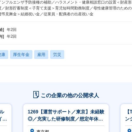
インフルエンザ予防接種の補助／ハラスメント・健康相談窓口の設置＜財産形
度／財形貯蓄制度＜子育て支援＞育児短時間勤務制度／母性健康管理のための
慶弔見舞金＞結婚祝い金／従業員・配偶者の出産祝い金
給]
年2回
与]
年2回
健康
厚生年金
雇用
労災
この企業の他の公開求人
アル
1269【運営サポート／東京】未経験
【
イド
◎／充実した研修制度／想定年休
ン
120日／できることからお任せ！
東京都