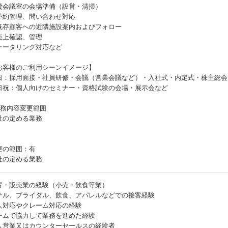
貸会議室の会場準備（設営・清掃）
予約管理、問い合わせ対応
既存顧客への近隣施設案内およびフォロー
売上確認、管理
ケータリング対応など
お客様のご利用シーンイメージ】
日：採用面接・社員研修・会議（営業会議など）・入社式・内定式・株主総会
日祝：個人向けのセミナー・資格試験の会場・展示会など
職務内容変更範囲
社の定める業務
更の範囲：有
社の定める業務
客・販売業の経験（小売・飲食等業）
テル、ブライダル、飲食、アパレルなどでの接客経験
人対応やクレーム対応の経験
ームで協力して業務を進めた経験
人営業又はカウンターセールスの経験者