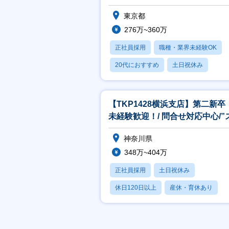
できることからお任せします！
東京都
276万~360万
正社員採用
職種・業界未経験OK
20代におすすめ
土日祝休み
産休・育休あり
【TKP1428横浜支店】第二新卒
未経験歓迎！/ 問合せ対応中心/”
ードと提案力”で売上を作る
神奈川県
348万~404万
正社員採用
土日祝休み
休日120日以上
産休・育休あり
月残業20時間以内