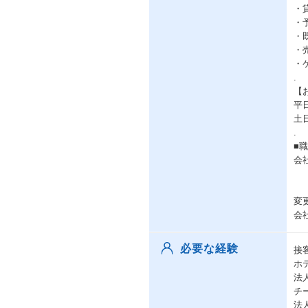
・
・
・
・
・
.
【
平
土
.
■
会
変
会
必要な経験
接
ホ
法
チ
法