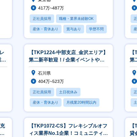
417万~487万
正社員採用
職種・業界未経験OK
産休・育休あり
賞与あり
学歴不問
】レ
【TKP1224-中部支店_金沢エリア】
【
業マ
第二新卒歓迎！/ 企業イベントや催
第
事を支える法人営業/素直さ
応
石川県
404万~523万
正社員採用
土日祝休み
産休・育休あり
月残業20時間以内
賞与あり
月
／充
【TKP1072-CS】フレキシブルオフ
【
日／
ィス業界No.1企業！コミュニティー
貸