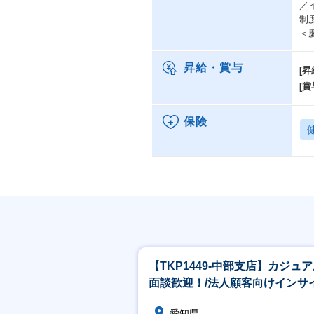
／
制
＜
昇給・賞与
[昇
[賞
保険
【TKP1449-中部支店】カジュ
面談歓迎！/法人顧客向けインサ
セールス /問合せ対応中心/
愛知県