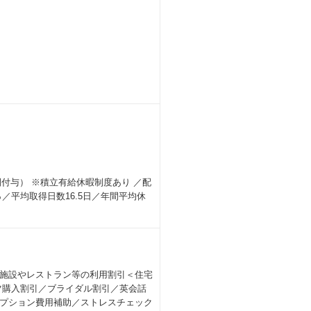
間付与） ※積立有給休暇制度あり ／配
／平均取得日数16.5日／年間平均休
施設やレストラン等の利用割引＜住宅
ツ購入割引／ブライダル割引／英会話
プション費用補助／ストレスチェック