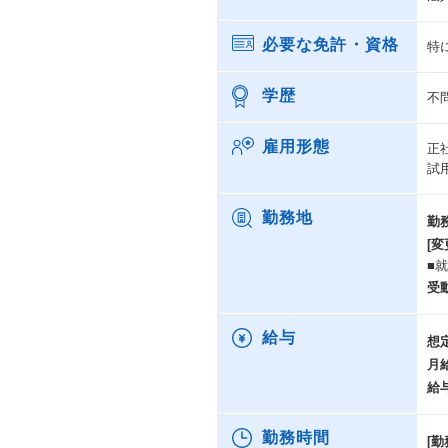
必要な免許・資格
特
学歴
不
雇用形態
正
試
勤務地
勤
[変
■
受
給与
想
月
給
勤務時間
[勤