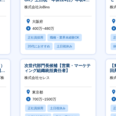
修充
万～／転勤なし】
万
株式会社JoBins
株式
大阪府
400万~480万
正社員採用
職種・業界未経験OK
20代におすすめ
土日祝休み
休
休日120日以上
ド）
次世代部門長候補【営業・マーケテ
【
週
ィング組織統括責任者】
回
ジ
ブ株
株式会社セレス
株
東京都
700万~1500万
正社員採用
土日祝休み