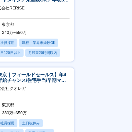
～／年間休日125日
会社RERISE
東京都
340万~550万
正社員採用
職種・業界未経験OK
日120日以上
月残業20時間以内
賞与あり
東京｜フィールドセールス】年4
昇給チャンス/住宅手当/早期マネ
メント機会あり！
式会社クオレガ
東京都
380万~650万
正社員採用
土日祝休み