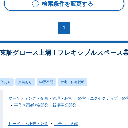
検索条件を変更する
1
支店】東証グロース上場！フレキシブルスペース業
育休あり
賞与あり
学歴不問
社宅・住宅補助
マーケティング・企画・管理・経営
経営・エグゼクティブ・経営
事業企画/統括/開発・新規事業開発
サービス・小売・外食
ホテル・旅館