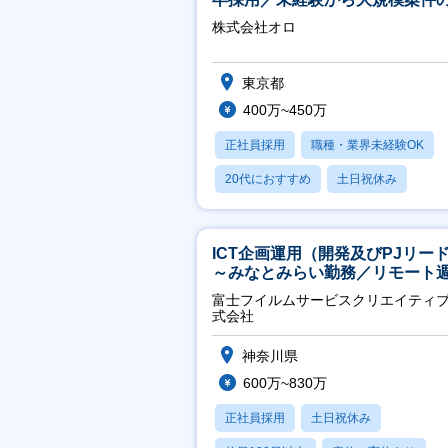
ーケティングが経験できる／研
株式会社オロ
実】
東京都
400万~450万
正社員採用
職種・業界未経験OK
20代におすすめ
土日祝休み
休日120日以上
ICT企画運用（開発及びPJリー
～みなとみらい勤務／リモート
2OK／業務改善～
富士フイルムサービスクリエイティ
式会社
神奈川県
600万~830万
正社員採用
土日祝休み