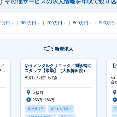
その他サービスの求人情報を年収で絞り込
00万円～
600万円～
700万円～
800万円～
900万円
新着求人
し／
ゆうメンタルクリニック／問診補助
【
が身
スタッフ【常勤】（大阪梅田院）
社
医療法人社団上桜会
a
会
大阪府
253万~286万
正社員採用
休日120日以上