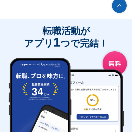
転職活動が
1
アプリ
つで完結！