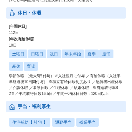
休日・休暇
[年間休日]
112日
[年次有給休暇]
10日
土曜日
日曜日
祝日
年末年始
夏季
慶弔
産休
育児
季節休暇 （最大5日付与）※入社翌月に付与 ／有給休暇（入社半
年経過後10日間付与） ※積立有給休暇制度あり ／配偶者出産休暇
／介護休暇 ／看護休暇 ／生理休暇 ／結婚休暇 ※有給取得率8
2％／平均取得日数16.5日／年間平均休日日数：120日以上
手当・福利厚生
住宅補助【 社宅 】
通勤手当
残業手当