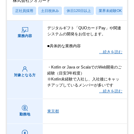
株式会社クオカード
正社員採用
土日祝休み
休日120日以上
業界未経験OK
産
デジタルギフト「QUOカードPay」や関連
システムの開発をお任せします。
業務内容
■具体的な業務内容
…続きを読む
・Kotlin or Java or ScalaでのWeb開発のご
経験（目安3年程度）
対象となる方
※Kotlin未経験で入社し、入社後にキャッ
チアップしているメンバーが多いです
…続きを読む
東京都
勤務地