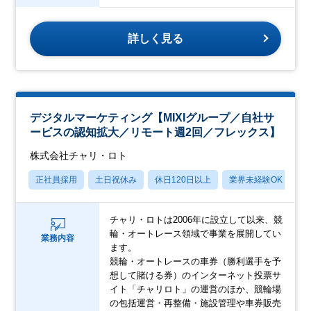
詳しく見る
デジタルマーケティング【MIXIグループ／自社サ
ービスの認知拡大／リモート週2回／フレックス】
株式会社チャリ・ロト
正社員採用
土日祝休み
休日120日以上
業界未経験OK
産
チャリ・ロトは2006年に設立して以来、競
輪・オートレース領域で事業を展開してい
業務内容
ます。
競輪・オートレースの車券（勝利選手を予
想して賭ける券）のインターネット投票サ
イト「チャリロト」の運営のほか、競輪場
の包括運営・再整備・施設管理や車券販売