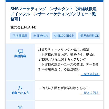
SNSマーケティングコンサルタント【未経験歓迎
／インフルエンサーマーケティング／リモート勤
務可】
株式会社PLAN-B
正社員採用
土日祝休み
休日120日以上
業界未経験OK
産
課題発見：ヒアリングと仮説の構築
・お客様の事業内容、業界特性、現状の
業務内容
SNS運用状況に関するヒアリング
・お客様の課題やニーズの整理、データ分
析や市場調査による仮説構築
…続きを読む
・個人法人問わず営業経験がある方
…続きを読む
対象となる方