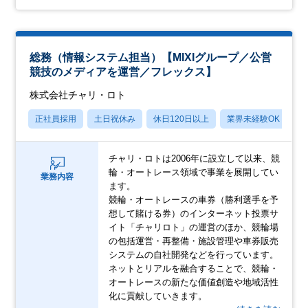
総務（情報システム担当）【MIXIグループ／公営
競技のメディアを運営／フレックス】
株式会社チャリ・ロト
正社員採用
土日祝休み
休日120日以上
業界未経験OK
産
チャリ・ロトは2006年に設立して以来、競
輪・オートレース領域で事業を展開してい
業務内容
ます。
競輪・オートレースの車券（勝利選手を予
想して賭ける券）のインターネット投票サ
イト「チャリロト」の運営のほか、競輪場
の包括運営・再整備・施設管理や車券販売
システムの自社開発などを行っています。
ネットとリアルを融合することで、競輪・
オートレースの新たな価値創造や地域活性
化に貢献していきます。