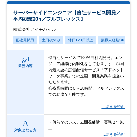
サーバーサイドエンジニア【自社サービス開発／
平均残業20h／フルフレックス】
株式会社アイモバイル
正社員採用
土日祝休み
休日120日以上
業界未経験OK
産
◎自社サービスで100％自社内開発。エン
ジニア組織は内製化をしております、◎国
業務内容
内最大級の広告配信サービス「アドネット
ワーク事業」での企画・開発業務を担当い
ただきます。
◎残業時間は０～20時間、フルフレックス
での勤務が可能です。
…続きを読む
・何らかのシステム開発経験 実務２年以
上
対象となる方
…続きを読む