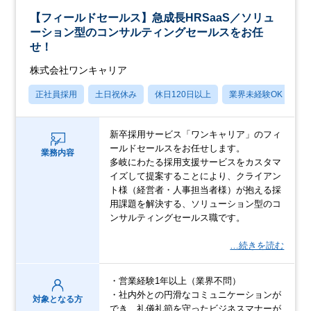
【フィールドセールス】急成長HRSaaS／ソリュ
ーション型のコンサルティングセールスをお任
せ！
株式会社ワンキャリア
正社員採用
土日祝休み
休日120日以上
業界未経験OK
産
新卒採用サービス「ワンキャリア」のフィ
ールドセールスをお任せします。
業務内容
多岐にわたる採用支援サービスをカスタマ
イズして提案することにより、クライアン
ト様（経営者・人事担当者様）が抱える採
用課題を解決する、ソリューション型のコ
ンサルティングセールス職です。
…続きを読む
・営業経験1年以上（業界不問）
・社内外との円滑なコミュニケーションが
対象となる方
でき、礼儀礼節を守ったビジネスマナーが