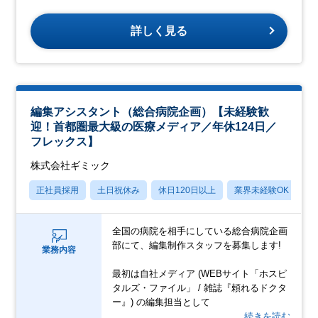
詳しく見る
編集アシスタント（総合病院企画）【未経験歓
迎！首都圏最大級の医療メディア／年休124日／
フレックス】
株式会社ギミック
正社員採用
土日祝休み
休日120日以上
業界未経験OK
産
全国の病院を相手にしている総合病院企画
部にて、編集制作スタッフを募集します!
業務内容
最初は自社メディア (WEBサイト「ホスピ
タルズ・ファイル」 / 雑誌『頼れるドクタ
ー』) の編集担当として
…続きを読む