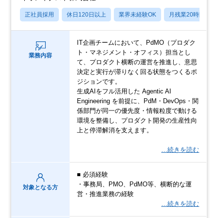
正社員採用
休日120日以上
業界未経験OK
月残業20時間以内
IT企画チームにおいて、PdMO（プロダク
ト・マネジメント・オフィス）担当とし
業務内容
て、プロダクト横断の運営を推進し、意思
決定と実行が滞りなく回る状態をつくるポ
ジションです。
生成AIをフル活用した Agentic AI
Engineering を前提に、PdM・DevOps・関
係部門が同一の優先度・情報粒度で動ける
環境を整備し、プロダクト開発の生産性向
上と停滞解消を支えます。
…続きを読む
■ 必須経験
・事務局、PMO、PdMO等、横断的な運
対象となる方
営・推進業務の経験
…続きを読む