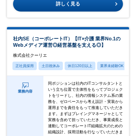
詳しく見る
社内SE（コーポレートIT）【IT×介護 業界No.1の
Webメディア運営◎経営基盤を支える◎】
株式会社クーリエ
正社員採用
土日祝休み
休日120日以上
業界未経験OK
産
同ポジションは社内のITコンサルタントと
いう立ち位置で主体性をもってプロジェク
業務内容
トをリードし、社内の情報システム系の業
務を、ゼロベースから考え設計・実装から
運用までを責任をもって推進していただき
ます。まずはプレイングマネージャとして
実務を含めて担っていただき、事業成長と
連動してコーポレートIT組織拡大のための
組織設計、採用活動を行なっていただきま