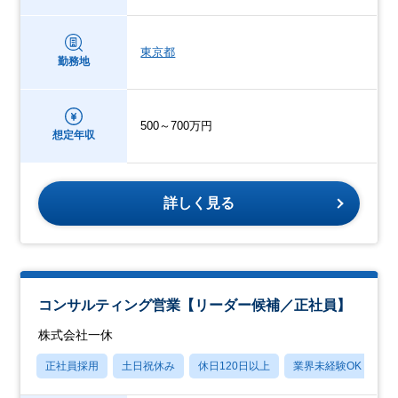
東京都
勤務地
500～700万円
想定年収
詳しく見る
コンサルティング営業【リーダー候補／正社員】
株式会社一休
正社員採用
土日祝休み
休日120日以上
業界未経験OK
賞