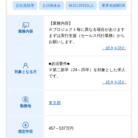
正社員採用
土日祝休み
休日120日以上
業界未経験OK
産
【業務内容】
※プロジェクト毎に異なる場合があります
業務内容
まずは実行支援（セールス代行業務）から
お願いします。
…続きを読む
■必須要件■
※第二新卒（24～25卒）を対象とした求人
対象となる方
です。
…続きを読む
東京都
勤務地
457～537万円
想定年収