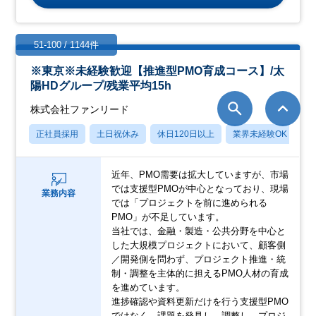
51-100 / 1144件
※東京※未経験歓迎【推進型PMO育成コース】/太
陽HDグループ/残業平均15h
株式会社ファンリード
正社員採用
土日祝休み
休日120日以上
業界未経験OK
産
近年、PMO需要は拡大していますが、市場
では支援型PMOが中心となっており、現場
業務内容
では「プロジェクトを前に進められる
PMO」が不足しています。
当社では、金融・製造・公共分野を中心と
した大規模プロジェクトにおいて、顧客側
／開発側を問わず、プロジェクト推進・統
制・調整を主体的に担えるPMO人材の育成
を進めています。
進捗確認や資料更新だけを行う支援型PMO
ではなく、課題を発見し、調整し、プロジ