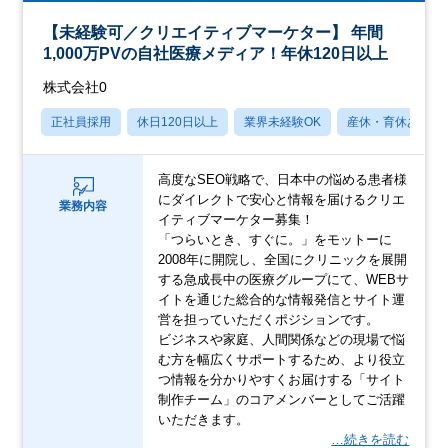
【未経験可／クリエイティブマーケター】 年間
1,000万PVの自社医療メディア！年休120日以上
株式会社0
正社員採用
休日120日以上
業界未経験OK
産休・育休あり
高度なSEO戦略で、日本中の悩める患者様
にダイレクトで安心と情報を届けるクリエ
業務内容
イティブマーケター募集！
「つらいとき、すぐに。」をモットーに
2008年に開院し、全国にクリニックを展開
する急成長中の医療グループにて、WEBサ
イトを通じた総合的な情報発信とサイト運
営を担っていただくポジションです。
ビジネスや家庭、人間関係などの現場で悩
む方を幅広くサポートするため、より役立
つ情報を分かりやすくお届けする「サイト
制作チーム」のコアメンバーとしてご活躍
いただきます。
…続きを読む