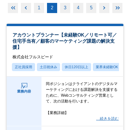
1
2
3
4
5
アカウントプランナー【未経験OK／リモート可／
住宅手当有／顧客のマーケティング課題の解決支
援】
株式会社フルスピード
正社員採用
土日祝休み
休日120日以上
業界未経験OK
産
同ポジションはクライアントのデジタルマ
ーケティングにおける課題解決を支援する
業務内容
ために、Webコンサルティング営業とし
て、次の活動を行います。
【業務詳細】
…続きを読む