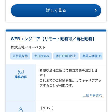
詳しく見る
WEBエンジニア【リモート勤務可／自社勤務】
株式会社ベリーベスト
正社員採用
土日祝休み
休日120日以上
業界未経験OK
月
希望や適性に応じて担当業務を決定しま
す！
業務内容
これまでのご経験を生かしてキャリアアッ
プすることが可能です。
…続きを読む
【MUST】