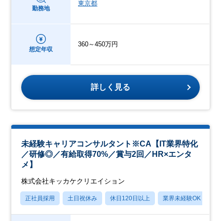
東京都
勤務地
360～450万円
想定年収
詳しく見る
未経験キャリアコンサルタント※CA【IT業界特化
／研修◎／有給取得70%／賞与2回／HR×エンタ
メ】
株式会社キッカケクリエイション
正社員採用
土日祝休み
休日120日以上
業界未経験OK
産