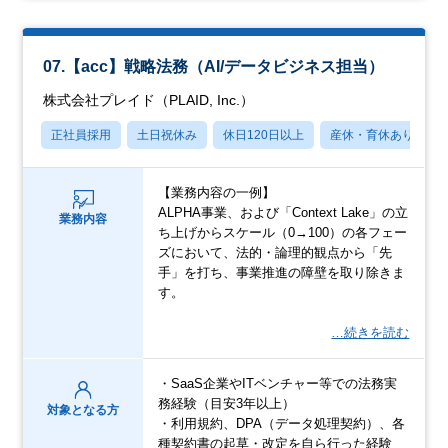
07.【acc】戦略法務（AI/データビジネス担当）
株式会社プレイド（PLAID, Inc.）
正社員採用
土日祝休み
休日120日以上
産休・育休あり
【業務内容の一例】
ALPHA事業、および「Context Lake」の立
業務内容
ち上げからスケール（0→100）の各フェー
ズにおいて、法的・論理的観点から「先
手」を打ち、事業推進の障壁を取り除きま
す。
…続きを読む
・SaaS企業やITベンチャー等での法務実
務経験（目安3年以上）
対象となる方
・利用規約、DPA（データ処理契約）、各
種契約書の起草・改定を自ら行った経験