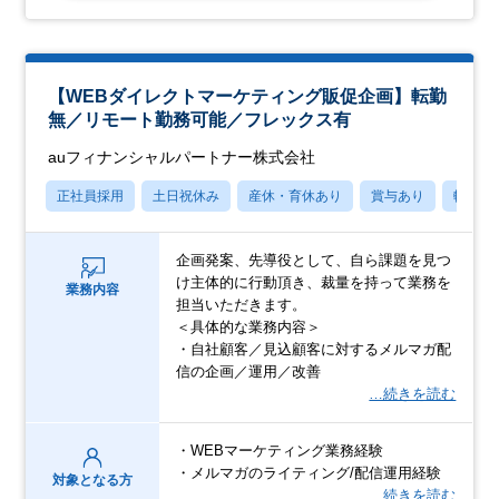
【WEBダイレクトマーケティング販促企画】転勤
無／リモート勤務可能／フレックス有
auフィナンシャルパートナー株式会社
正社員採用
土日祝休み
産休・育休あり
賞与あり
転勤な
企画発案、先導役として、自ら課題を見つ
け主体的に行動頂き、裁量を持って業務を
業務内容
担当いただきます。
＜具体的な業務内容＞
・自社顧客／見込顧客に対するメルマガ配
信の企画／運用／改善
…続きを読む
・WEBマーケティング業務経験
・メルマガのライティング/配信運用経験
対象となる方
…続きを読む