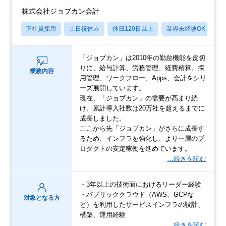
株式会社ジョブカン会計
正社員採用
土日祝休み
休日120日以上
業界未経験OK
賞
「ジョブカン」は2010年の勤怠機能を皮切
りに、給与計算、労務管理、経費精算、採
業務内容
用管理、ワークフロー、Apps、会計をシリ
ーズ展開しています。
現在、「ジョブカン」の需要が高まり続
け、累計導入社数は20万社を超えるまでに
成長しました。
ここから先「ジョブカン」がさらに成長す
るため、インフラを強化し、より一層のプ
ロダクトの安定稼働を進めています。
…続きを読む
・3年以上の技術面におけるリーダー経験
・パブリッククラウド（AWS、GCPな
対象となる方
ど）を利用したサービスインフラの設計、
構築、運用経験
…続きを読む