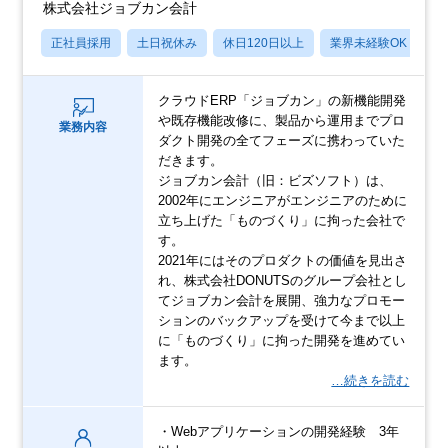
株式会社ジョブカン会計
正社員採用
土日祝休み
休日120日以上
業界未経験OK
賞
クラウドERP「ジョブカン」の新機能開発
や既存機能改修に、製品から運用までプロ
業務内容
ダクト開発の全てフェーズに携わっていた
だきます。
ジョブカン会計（旧：ビズソフト）は、
2002年にエンジニアがエンジニアのために
立ち上げた「ものづくり」に拘った会社で
す。
2021年にはそのプロダクトの価値を見出さ
れ、株式会社DONUTSのグループ会社とし
てジョブカン会計を展開、強力なプロモー
ションのバックアップを受けて今まで以上
に「ものづくり」に拘った開発を進めてい
ます。
…続きを読む
・Webアプリケーションの開発経験 3年