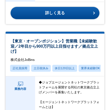
詳しく見る
【東京・オープンポジション】営業職【未経験歓
迎／2年目から900万円以上目指せます／拠点立上
げ】
株式会社JoBins
正社員採用
土日祝休み
休日120日以上
業界未経験OK
産
◆ジョブエージェントネットワークプラッ
トフォームを展開する同社の東京拠点立上
業務内容
げメンバーを募集いたします。
【エージェントネットワークプラットフォ
ームとは】