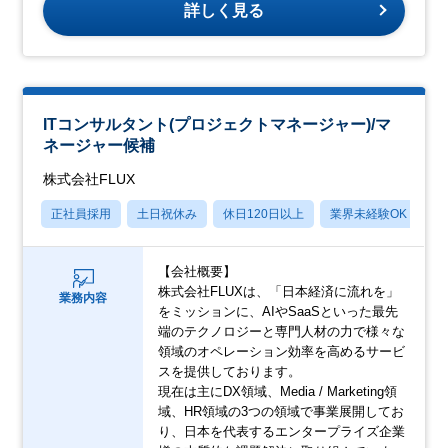
詳しく見る
ITコンサルタント(プロジェクトマネージャー)/マ
ネージャー候補
株式会社FLUX
正社員採用
土日祝休み
休日120日以上
業界未経験OK
月
【会社概要】
株式会社FLUXは、「日本経済に流れを」
業務内容
をミッションに、AIやSaaSといった最先
端のテクノロジーと専門人材の力で様々な
領域のオペレーション効率を高めるサービ
スを提供しております。
現在は主にDX領域、Media / Marketing領
域、HR領域の3つの領域で事業展開してお
り、日本を代表するエンタープライズ企業