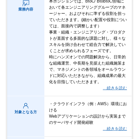
本ポジションでは、BtoC/ BtoBtoC領域に
おいて各エンジニアリンググループのマネ
業務内容
ージャー、およびそれに準ずる役割を担っ
ていただきます。(細かい配置や役割につい
ては、面接内で調整します）
事業・組織・エンジニアリング・プロダク
トが直面する多面的な課題に対し、様々な
スキルを掛け合わせて総合力で解決してい
くことが求められるフェーズです。
時にハンズオンでの問題解決から、日常的
な組織運営、中長期を見据えた組織施策ま
で、マネジメントの各領域をオールラウン
ドに対応いただきながら、組織成果の最大
化を目指していただきます。
…続きを読む
・クラウドインフラ（例：AWS）環境にお
ける
対象となる方
Webアプリケーションの設計から実装まで
のサーバサイド開発経験
…続きを読む