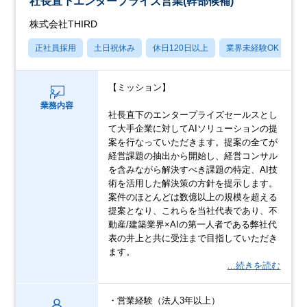
社長直下エンタープライズ営業(幹部候補)
株式会社THIRD
正社員採用
土日祝休み
休日120日以上
業界未経験OK
月
【ミッション】
業務内容
社長直下のエンタープライズセールスとし
て大手企業に対してAIソリューションの提
案を行なっていただきます。提案の全てが
経営課題の抽出から開始し、経営コンサル
を含みながら解決すべき課題の特定、AI技
術を活用した解決策の方針を提示します。
案件のほとんどは数億以上の規模を超える
提案となり、これらを当社代表であり、不
動産/建築業界×AIの第一人者である弊社代
表の井上と共に受注まで目指していただき
ます。
…続きを読む
・営業経験（法人3年以上）