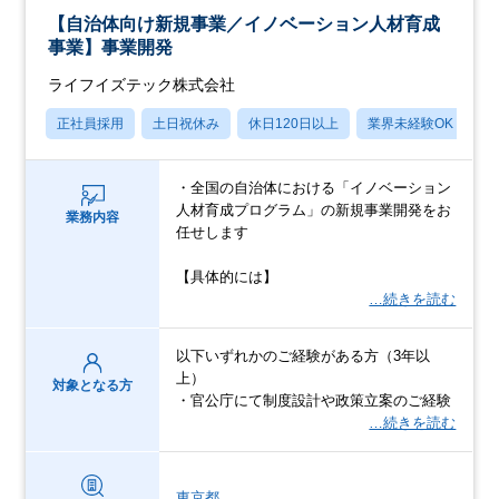
【自治体向け新規事業／イノベーション人材育成
事業】事業開発
ライフイズテック株式会社
正社員採用
土日祝休み
休日120日以上
業界未経験OK
賞
・全国の自治体における「イノベーション
人材育成プログラム」の新規事業開発をお
業務内容
任せします
【具体的には】
…続きを読む
以下いずれかのご経験がある方（3年以
上）
対象となる方
・官公庁にて制度設計や政策立案のご経験
…続きを読む
東京都