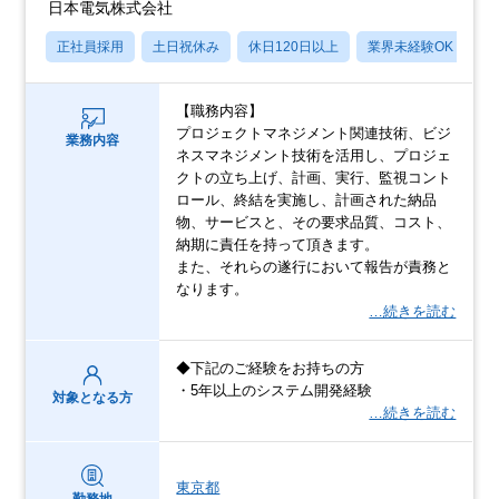
日本電気株式会社
正社員採用
土日祝休み
休日120日以上
業界未経験OK
産
【職務内容】
プロジェクトマネジメント関連技術、ビジ
業務内容
ネスマネジメント技術を活用し、プロジェ
クトの立ち上げ、計画、実行、監視コント
ロール、終結を実施し、計画された納品
物、サービスと、その要求品質、コスト、
納期に責任を持って頂きます。
また、それらの遂行において報告が責務と
なります。
…続きを読む
◆下記のご経験をお持ちの方
・5年以上のシステム開発経験
対象となる方
…続きを読む
東京都
勤務地