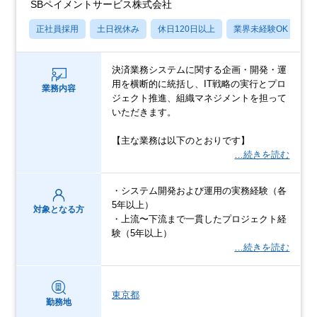
SBペイメントサービス株式会社
正社員採用
土日祝休み
休日120日以上
業界未経験OK
産
決済業務システムに関する企画・開発・運
用を横断的に統括し、IT戦略の実行とプロ
業務内容
ジェクト推進、組織マネジメントを担って
いただきます。
【主な業務は以下のとおりです】
…続きを読む
・システム開発および運用の実務経験（各
5年以上）
対象となる方
・上流〜下流まで一貫したプロジェクト経
験（5年以上）
…続きを読む
東京都
勤務地