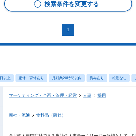
検索条件を変更する
1
ス
0日以上
産休・育休あり
月残業20時間以内
賞与あり
転勤なし
マーケティング・企画・管理・経営
人事
採用
商社・流通
食料品（商社）
食品輸入専門商社である当社の人事チームリーダー候補として、