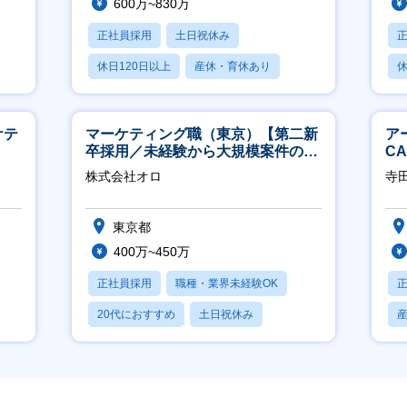
600万~830万
正社員採用
土日祝休み
休日120日以上
産休・育休あり
休
月残業20時間以内
ケテ
マーケティング職（東京）【第二新
ア
卒採用／未経験から大規模案件のマ
C
ーケティングが経験できる／研修充
※
株式会社オロ
寺
実】
東京都
400万~450万
正社員採用
職種・業界未経験OK
20代におすすめ
土日祝休み
休日120日以上