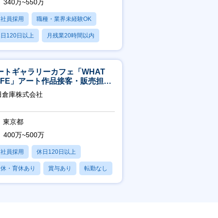
340万~550万
正社員採用
職種・業界未経験OK
日120日以上
月残業20時間以内
賞与あり
ートギャラリーカフェ「WHAT
AFE」アート作品接客・販売担当
アート領域未経験可
田倉庫株式会社
東京都
400万~500万
正社員採用
休日120日以上
産休・育休あり
賞与あり
転勤なし