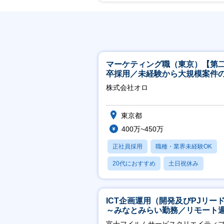
マーケティング職（東京）【第
卒採用／未経験から大規模案件
ーケティングが経験できる／研
株式会社オロ
実】
東京都
400万~450万
正社員採用
職種・業界未経験OK
20代におすすめ
土日祝休み
休日120日以上
ICT企画運用（開発及びPJリー
～みなとみらい勤務／リモート
2OK／業務改善～
富士フイルムサービスクリエイティ