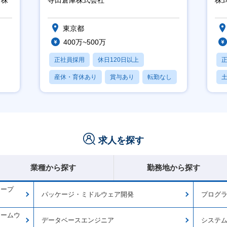
東京都
400万~500万
正社員採用
休日120日以上
産休・育休あり
賞与あり
転勤なし
月
求人を探す
業種から探す
勤務地から探す
オープ
パッケージ・ミドルウェア開発
プログラ
ァームウ
データベースエンジニア
システ