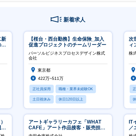
新着求人
二新
【桜台・西台勤務】生命保険_加入
次
のマ
促進プロジェクトのチームリーダー
ィ
修充
パーソルビジネスプロセスデザイン株式
株
会社
東京都
422万~511万
正社員採用
職種・業界未経験OK
土日祝休み
休日120日以上
休
産休・育休あり
ド）
アートギャラリーカフェ「WHAT
I
週
CAFE」アート作品接客・販売担当
／
※アート領域未経験可
ジ
ブ株
寺田倉庫株式会社
株