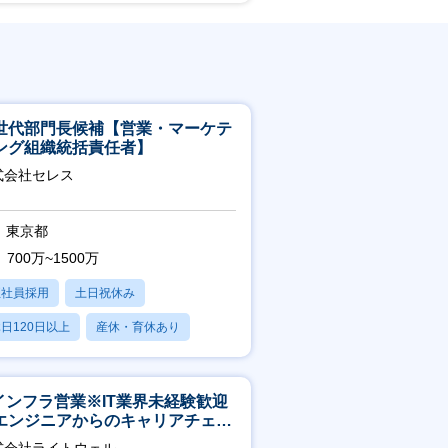
世代部門長候補【営業・マーケテ
ング組織統括責任者】
式会社セレス
東京都
700万~1500万
正社員採用
土日祝休み
日120日以上
産休・育休あり
賞与あり
Tインフラ営業※IT業界未経験歓迎
エンジニアからのキャリアチェン
可※【週3～4日リモート可能】
式会社ライトウェル