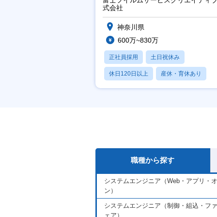
式会社
神奈川県
600万~830万
正社員採用
土日祝休み
休日120日以上
産休・育休あり
月残業20時間以内
職種から探す
システムエンジニア（Web・アプリ・
ン）
システムエンジニア（制御・組込・フ
ェア）