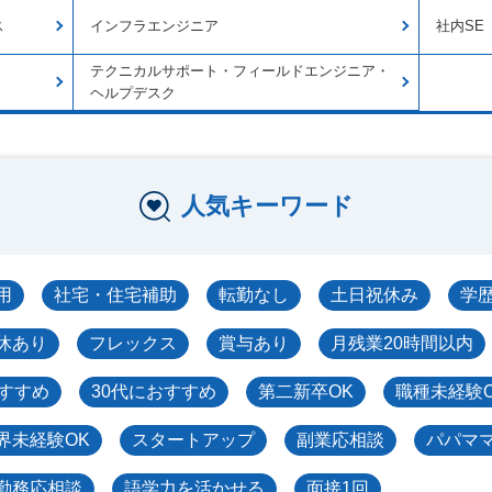
ス
インフラエンジニア
社内SE
テクニカルサポート・フィールドエンジニア・
ヘルプデスク
人気キーワード
用
社宅・住宅補助
転勤なし
土日祝休み
学
休あり
フレックス
賞与あり
月残業20時間以内
おすすめ
30代におすすめ
第二新卒OK
職種未経験
界未経験OK
スタートアップ
副業応相談
パパマ
勤務応相談
語学力を活かせる
面接1回