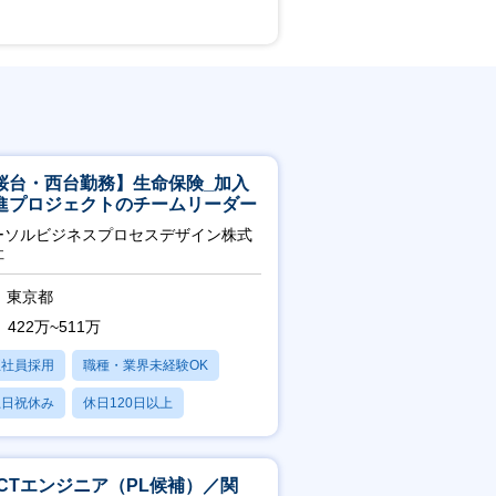
桜台・西台勤務】生命保険_加入
進プロジェクトのチームリーダー
ーソルビジネスプロセスデザイン株式
社
東京都
422万~511万
正社員採用
職種・業界未経験OK
土日祝休み
休日120日以上
産休・育休あり
ICTエンジニア（PL候補）／関