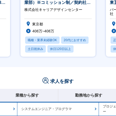
40
業部）※コミッション制／契約社員
東
※4年目以降無期化
／
株式会社キャリアデザインセンター
パ
社
東京都
408万~408万
職種・業界未経験OK
20代におすすめ
土日祝休み
休日120日以上
休
産休・育休あり
月
求人を探す
業種から探す
勤務地から探す
プロジ
システムエンジニア・プログラマ
ー