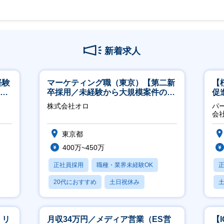
新着求人
経験
マーケティング職（東京）【第二新
【
00
卒採用／未経験から大規模案件のマ
促
ーケティングが経験できる／研修充
株式会社オロ
パ
実】
会
東京都
400万~450万
正社員採用
職種・業界未経験OK
20代におすすめ
土日祝休み
休日120日以上
】リ
月収34万円／メディア営業（ES営
【