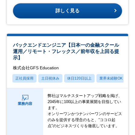
詳しく見る
バックエンドエンジニア【日本一の金融スクール
運用／リモート・フレックス／前年収を上回る提
示】
株式会社GFS Education
正社員採用
土日祝休み
休日120日以上
業界未経験OK
産
弊社はマルチスタートアップ戦略を掲げ、
2045年に100以上の事業展開を目指してい
業務内容
ます。
オンリーワンかつナンバーワンのサービス
のみを提供する理念のもと、“ココロ起
点”のビジネスづくりを徹底しています。