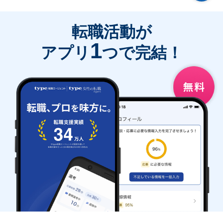
転職活動が
1
アプリ
つで完結！