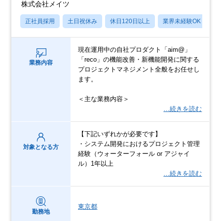
株式会社メイツ
正社員採用
土日祝休み
休日120日以上
業界未経験OK
産
現在運用中の自社プロダクト「aim@」
「reco」の機能改善・新機能開発に関する
業務内容
プロジェクトマネジメント全般をお任せし
ます。
＜主な業務内容＞
…続きを読む
【下記いずれかが必要です】
・システム開発におけるプロジェクト管理
対象となる方
経験（ウォーターフォール or アジャイ
ル）1年以上
…続きを読む
東京都
勤務地