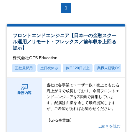
1
フロントエンドエンジニア【日本一の金融スクー
ル運用／リモート・フレックス／前年収を上回る
提示】
株式会社GFS Education
正社員採用
土日祝休み
休日120日以上
業界未経験OK
産
当社は各事業でユーザー数・売上ともに右
肩上がりで成長しており、今回フロントエ
業務内容
ンドエンジニアを2事業で募集していま
す。配属は面接を通して最終提案します
が、ご希望があればお知らせください。
【GFS事業部】
…続きを読む