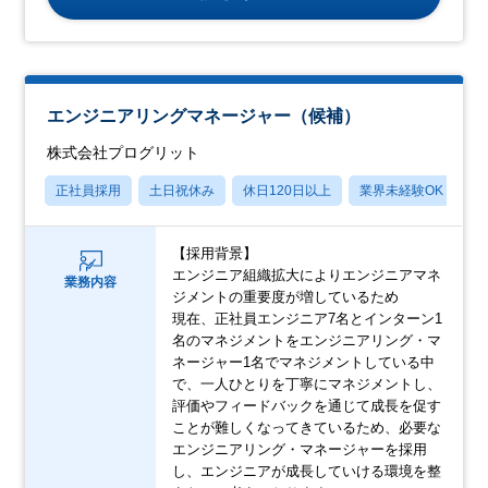
エンジニアリングマネージャー（候補）
株式会社プログリット
正社員採用
土日祝休み
休日120日以上
業界未経験OK
産
【採用背景】
エンジニア組織拡大によりエンジニアマネ
業務内容
ジメントの重要度が増しているため
現在、正社員エンジニア7名とインターン1
名のマネジメントをエンジニアリング・マ
ネージャー1名でマネジメントしている中
で、一人ひとりを丁寧にマネジメントし、
評価やフィードバックを通じて成長を促す
ことが難しくなってきているため、必要な
エンジニアリング・マネージャーを採用
し、エンジニアが成長していける環境を整