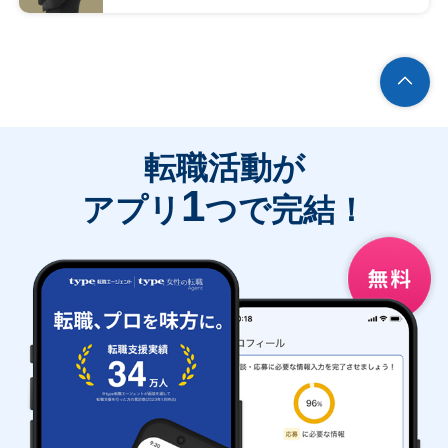
転職活動が
1
アプリ
つで完結！