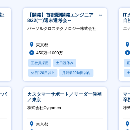
東証
【開発】首都圏/開発エンジニア ～
I
8/22(土)週末選考会～
自
に
パーソルクロステクノロジー株式会社
エ
東京都
450万~1000万
正社員採用
土日祝休み
休日120日以上
月残業20時間以内
賞与あり
ーバ
カスタマーサポート／リーダー候補
マ
／東京
卒
ー
株式会社Cygames
株
実
東京都