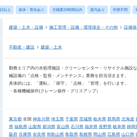
0日以上
産休・育休あり
月残業20時間以内
賞与あり
学歴不問
建築・土木・設備
施工管理・設備・環境保全・その他
設備保
不動産・建設
建築・土木
勤務エリア内の水処理施設・クリーンセンター・リサイクル施設
械設備の『点検・監視・メンテナンス』業務を担当頂きます。
具体的には、「運転」「保守」「点検」「管理」を行います。
・各種機械操作(クレーン操作・グリスアップ）
東京都
全国
神奈川県
埼玉県
千葉県
茨城県
栃木県
群馬県
北海道
県
福島県
山梨県
新潟県
富山県
石川県
福井県
長野県
岐阜県
静岡
阪府
兵庫県
奈良県
和歌山県
鳥取県
島根県
岡山県
広島県
山口県