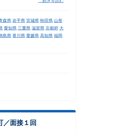
…続きを読む
青森県
岩手県
宮城県
秋田県
山形
県
愛知県
三重県
滋賀県
京都府
大
徳島県
香川県
愛媛県
高知県
福岡
可／面接１回