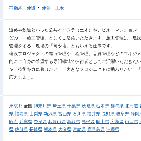
不動産・建設
建築・土木
道路や鉄道といった公共インフラ（土木）や、ビル・マンション
どの、「施工管理」としてご活躍いただきます。施工管理は、建
管理をする、現場の「司令塔」ともいえる仕事です。
建設プロジェクトの進行管理や工程管理、品質管理などのマネジ
的にご自身の希望する専門領域で技術者としてご活躍いただきた
※「技術を身に着けたい」「大きなプロジェクトに携わりたい」
応えします。
東京都
全国
神奈川県
埼玉県
千葉県
茨城県
栃木県
群馬県
北海道
県
福島県
山梨県
新潟県
富山県
石川県
福井県
長野県
岐阜県
静岡
阪府
兵庫県
奈良県
和歌山県
鳥取県
島根県
岡山県
広島県
山口県
県
佐賀県
長崎県
熊本県
大分県
宮崎県
鹿児島県
沖縄県