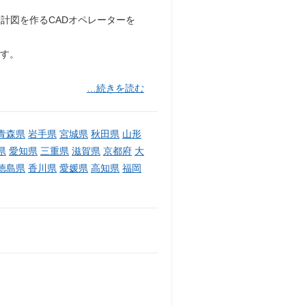
計図を作るCADオペレーターを
です。
…続きを読む
青森県
岩手県
宮城県
秋田県
山形
県
愛知県
三重県
滋賀県
京都府
大
徳島県
香川県
愛媛県
高知県
福岡