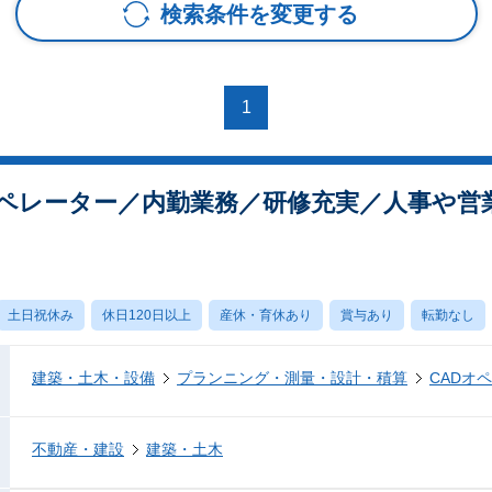
検索条件を変更する
1
オペレーター／内勤業務／研修充実／人事や営
土日祝休み
休日120日以上
産休・育休あり
賞与あり
転勤なし
建築・土木・設備
プランニング・測量・設計・積算
CADオ
不動産・建設
建築・土木