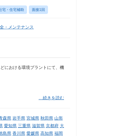
社宅・住宅補助
面接1回
全・メンテナンス
などにおける環境プラントにて、機
…続きを読む
青森県
岩手県
宮城県
秋田県
山形
県
愛知県
三重県
滋賀県
京都府
大
徳島県
香川県
愛媛県
高知県
福岡