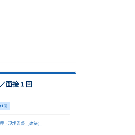
数／面接１回
接1回
理・現場監督（建築）