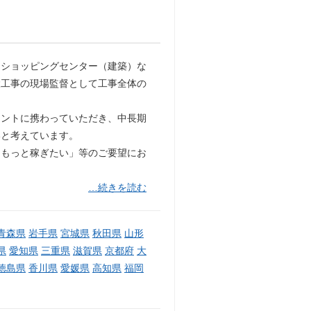
・ショッピングセンター（建築）な
設工事の現場監督として工事全体の
メントに携わっていただき、中長期
いと考えています。
「もっと稼ぎたい」等のご要望にお
…続きを読む
青森県
岩手県
宮城県
秋田県
山形
県
愛知県
三重県
滋賀県
京都府
大
徳島県
香川県
愛媛県
高知県
福岡