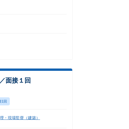
数／面接１回
接1回
理・現場監督（建築）