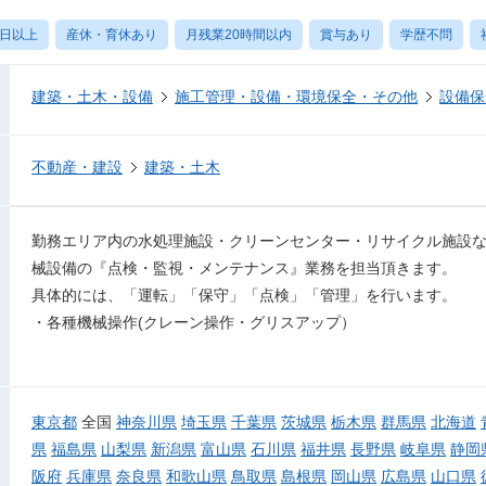
0日以上
産休・育休あり
月残業20時間以内
賞与あり
学歴不問
建築・土木・設備
施工管理・設備・環境保全・その他
設備保
不動産・建設
建築・土木
勤務エリア内の水処理施設・クリーンセンター・リサイクル施設
械設備の『点検・監視・メンテナンス』業務を担当頂きます。
具体的には、「運転」「保守」「点検」「管理」を行います。
・各種機械操作(クレーン操作・グリスアップ）
東京都
全国
神奈川県
埼玉県
千葉県
茨城県
栃木県
群馬県
北海道
県
福島県
山梨県
新潟県
富山県
石川県
福井県
長野県
岐阜県
静岡
阪府
兵庫県
奈良県
和歌山県
鳥取県
島根県
岡山県
広島県
山口県