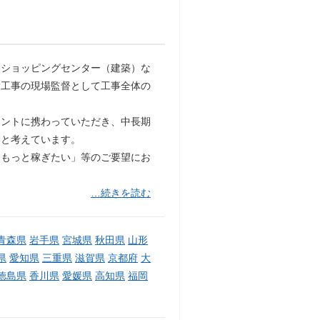
・ショッピングセンター（建築）な
設工事の現場監督として工事全体の
メントに携わっていただき、中長期
いと考えています。
「もっと稼ぎたい」等のご要望にお
…続きを読む
青森県
岩手県
宮城県
秋田県
山形
県
愛知県
三重県
滋賀県
京都府
大
徳島県
香川県
愛媛県
高知県
福岡