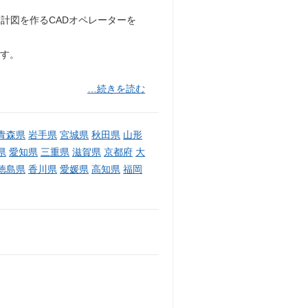
計図を作るCADオペレーターを
です。
…続きを読む
青森県
岩手県
宮城県
秋田県
山形
県
愛知県
三重県
滋賀県
京都府
大
徳島県
香川県
愛媛県
高知県
福岡