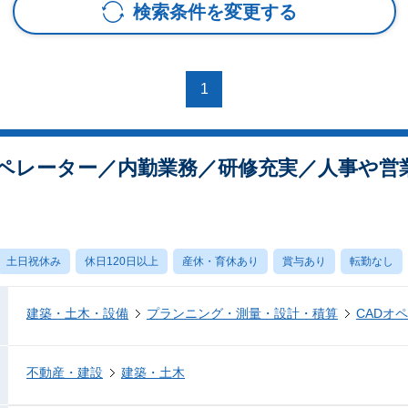
検索条件を変更する
1
オペレーター／内勤業務／研修充実／人事や営
土日祝休み
休日120日以上
産休・育休あり
賞与あり
転勤なし
建築・土木・設備
プランニング・測量・設計・積算
CADオ
不動産・建設
建築・土木