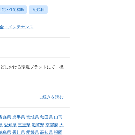
社宅・住宅補助
面接1回
全・メンテナンス
などにおける環境プラントにて、機
…続きを読む
青森県
岩手県
宮城県
秋田県
山形
県
愛知県
三重県
滋賀県
京都府
大
徳島県
香川県
愛媛県
高知県
福岡