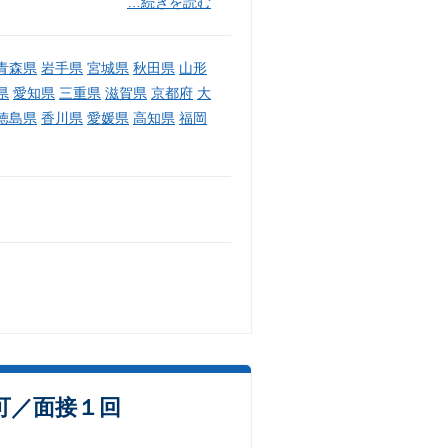
…続きを読む
青森県
岩手県
宮城県
秋田県
山形
県
愛知県
三重県
滋賀県
京都府
大
徳島県
香川県
愛媛県
高知県
福岡
可／面接１回