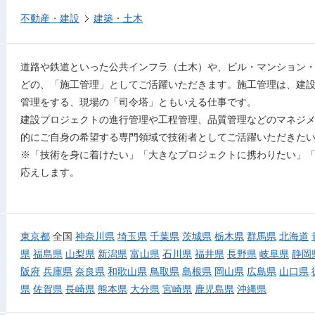
不動産・建設
建築・土木
道路や鉄道といった公共インフラ（土木）や、ビル・マンション
どの、「施工管理」としてご活躍いただきます。施工管理は、建
管理をする、現場の「司令塔」ともいえる仕事です。
建設プロジェクトの進行管理や工程管理、品質管理などのマネジ
的にご自身の希望する専門領域で技術者としてご活躍いただきた
※「技術を身に着けたい」「大きなプロジェクトに携わりたい」
応えします。
東京都
全国
神奈川県
埼玉県
千葉県
茨城県
栃木県
群馬県
北海道
県
福島県
山梨県
新潟県
富山県
石川県
福井県
長野県
岐阜県
静岡
阪府
兵庫県
奈良県
和歌山県
鳥取県
島根県
岡山県
広島県
山口県
県
佐賀県
長崎県
熊本県
大分県
宮崎県
鹿児島県
沖縄県