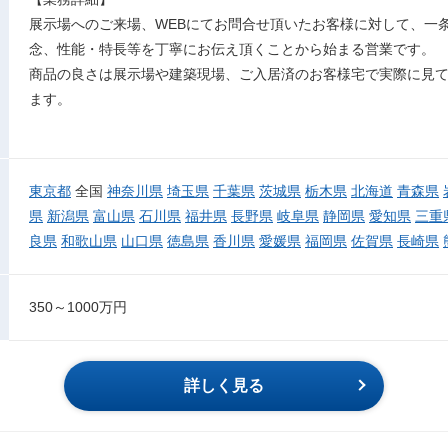
展示場へのご来場、WEBにてお問合せ頂いたお客様に対して、一
念、性能・特長等を丁寧にお伝え頂くことから始まる営業です。
商品の良さは展示場や建築現場、ご入居済のお客様宅で実際に見
ます。
東京都
全国
神奈川県
埼玉県
千葉県
茨城県
栃木県
北海道
青森県
県
新潟県
富山県
石川県
福井県
長野県
岐阜県
静岡県
愛知県
三重
良県
和歌山県
山口県
徳島県
香川県
愛媛県
福岡県
佐賀県
長崎県
350～1000万円
詳しく見る