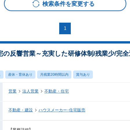
検索条件を変更する
1
宅の反響営業～充実した研修体制/残業少/完
上
産休・育休あり
月残業20時間以内
賞与あり
営業
法人営業
不動産・住宅
不動産・建設
ハウスメーカー･住宅販売
【業務詳細】