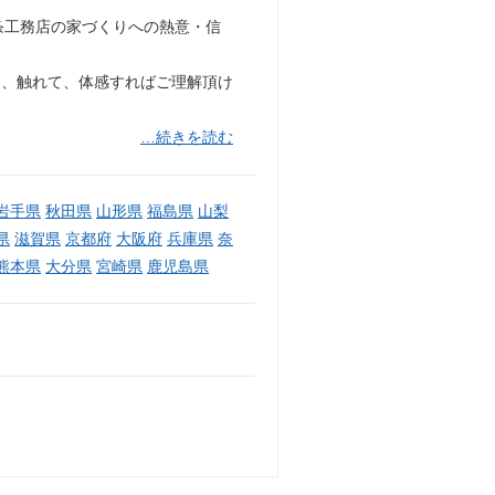
条工務店の家づくりへの熱意・信
て、触れて、体感すればご理解頂け
…続きを読む
岩手県
秋田県
山形県
福島県
山梨
県
滋賀県
京都府
大阪府
兵庫県
奈
熊本県
大分県
宮崎県
鹿児島県