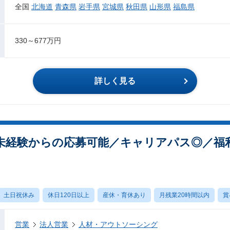
全国
北海道
青森県
岩手県
宮城県
秋田県
山形県
福島県
330～677万円
詳しく見る
未経験からの応募可能／キャリアパス◎／福
土日祝休み
休日120日以上
産休・育休あり
月残業20時間以内
賞
営業
法人営業
人材・アウトソーシング