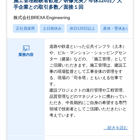
施工管理経験者歓迎／研修充実／年休120日／大
手企業との取引多数／面接１回
株式会社BREXA Engineering
正社員採用
土日祝休み
休日120日以上
産休・育休あり
道路や鉄道といった公共インフラ（土木）
や、ビル・マンション・ショッピングセン
業務内容
ター（建築）などの、「施工管理」として
ご活躍いただきます。施工管理は、建設工
事の現場監督として工事全体の管理をす
る、現場の「司令塔」ともいえる仕事で
す。
建設プロジェクトの進行管理や工程管理、
品質管理などのマネジメントに携わってい
ただき、中長期的にご自身の希望する専門
領域で技術者としてご活躍いただきたいと
考えています。
…続きを読む