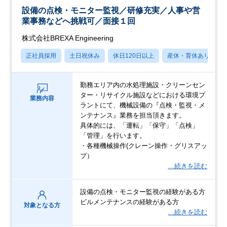
設備の点検・モニター監視／研修充実／人事や営
業事務などへ挑戦可／面接１回
株式会社BREXA Engineering
正社員採用
土日祝休み
休日120日以上
産休・育休あり
勤務エリア内の水処理施設・クリーンセン
ター・リサイクル施設などにおける環境プ
業務内容
ラントにて、機械設備の『点検・監視・メ
ンテナンス』業務を担当頂きます。
具体的には、「運転」「保守」「点検」
「管理」を行います。
・各種機械操作(クレーン操作・グリスアッ
プ）
…続きを読む
設備の点検・モニター監視の経験がある方
ビルメンテナンスの経験がある方
対象となる方
…続きを読む