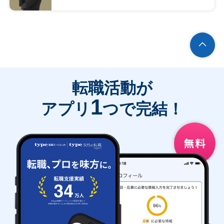
転職活動が
1
アプリ
つで完結！