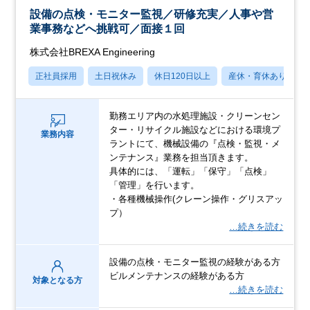
設備の点検・モニター監視／研修充実／人事や営
業事務などへ挑戦可／面接１回
株式会社BREXA Engineering
正社員採用
土日祝休み
休日120日以上
産休・育休あり
勤務エリア内の水処理施設・クリーンセン
ター・リサイクル施設などにおける環境プ
業務内容
ラントにて、機械設備の『点検・監視・メ
ンテナンス』業務を担当頂きます。
具体的には、「運転」「保守」「点検」
「管理」を行います。
・各種機械操作(クレーン操作・グリスアッ
プ）
…続きを読む
設備の点検・モニター監視の経験がある方
ビルメンテナンスの経験がある方
対象となる方
…続きを読む