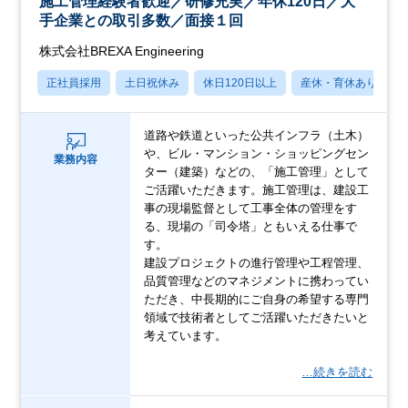
施工管理経験者歓迎／研修充実／年休120日／大
手企業との取引多数／面接１回
株式会社BREXA Engineering
正社員採用
土日祝休み
休日120日以上
産休・育休あり
道路や鉄道といった公共インフラ（土木）
や、ビル・マンション・ショッピングセン
業務内容
ター（建築）などの、「施工管理」として
ご活躍いただきます。施工管理は、建設工
事の現場監督として工事全体の管理をす
る、現場の「司令塔」ともいえる仕事で
す。
建設プロジェクトの進行管理や工程管理、
品質管理などのマネジメントに携わってい
ただき、中長期的にご自身の希望する専門
領域で技術者としてご活躍いただきたいと
考えています。
…続きを読む