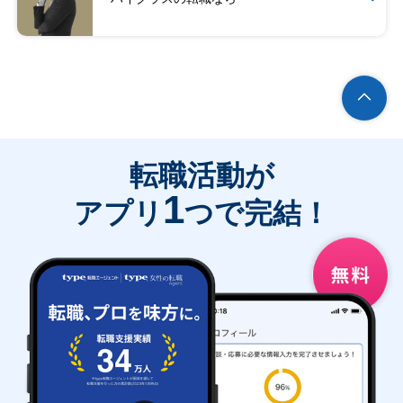
転職活動が
1
アプリ
つで完結！