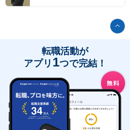
転職活動が
1
アプリ
つで完結！