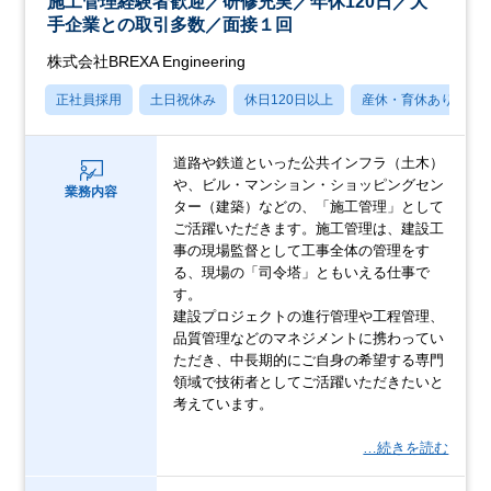
施工管理経験者歓迎／研修充実／年休120日／大
手企業との取引多数／面接１回
株式会社BREXA Engineering
正社員採用
土日祝休み
休日120日以上
産休・育休あり
道路や鉄道といった公共インフラ（土木）
や、ビル・マンション・ショッピングセン
業務内容
ター（建築）などの、「施工管理」として
ご活躍いただきます。施工管理は、建設工
事の現場監督として工事全体の管理をす
る、現場の「司令塔」ともいえる仕事で
す。
建設プロジェクトの進行管理や工程管理、
品質管理などのマネジメントに携わってい
ただき、中長期的にご自身の希望する専門
領域で技術者としてご活躍いただきたいと
考えています。
…続きを読む