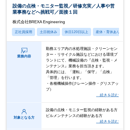
設備の点検・モニター監視／研修充実／人事や営
業事務などへ挑戦可／面接１回
株式会社BREXA Engineering
正社員採用
土日祝休み
休日120日以上
産休・育休あり
勤務エリア内の水処理施設・クリーンセン
ター・リサイクル施設などにおける環境プ
業務内容
ラントにて、機械設備の『点検・監視・メ
ンテナンス』業務を担当頂きます。
具体的には、「運転」「保守」「点検」
「管理」を行います。
・各種機械操作(クレーン操作・グリスアッ
プ）
…続きを読む
設備の点検・モニター監視の経験がある方
ビルメンテナンスの経験がある方
対象となる方
…続きを読む