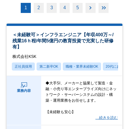
1
2
3
4
5
＜未経験可＞インフラエンジニア【年収400万～/
残業16ｈ程/年間5億円の教育投資で充実した研修
有】
株式会社KSK
正社員採用
第二新卒OK
職種・業界未経験OK
20代におすす
◆大手SI、メーカーと協業して製造・金
融・小売り等エンタープライズ向けにネッ
業務内容
トワーク・サーバーシステムの設計・構
築・運用業務をお任せします。
【未経験も安心】
…続きを読む