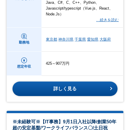
Java、C#、C、C++、Python、
Javascript/typescript（Vue.js、React、
Node.Js）
…続きを読む
東京都
神奈川県
千葉県
愛知県
大阪府
勤務地
425～907万円
想定年収
詳しく見る
※未経験可※【IT事務】9月1日入社以降/創業50年
超の安定基盤/ワークライフバランス〇/土日祝