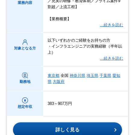
／充実の研修・教育体制／プライム案件9
業務内容
割超／上流工程】
【業務概要】
…続きを読む
以下いずれかのご経験をお持ちの方
・インフラエンジニアの実務経験（半年以
対象となる方
上）
…続きを読む
東京都
全国
神奈川県
埼玉県
千葉県
愛知
県
大阪府
勤務地
383～907万円
想定年収
詳しく見る