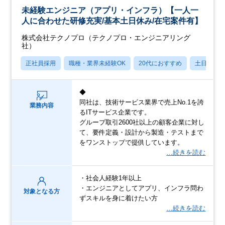
未経験エンジニア（アプリ・インフラ）【一人一
人に合わせた研修充実/基本土日休み/在宅案件有】
株式会社テクノプロ（テクノプロ・エンジニアリング
社）
正社員採用
職種・業界未経験OK
20代におすすめ
土日祝休
◆
同社は、技術サービス業界で売上No.1を誇
業務内容
るITサービス企業です。
グループ取引2600社以上の顧客企業に対し
て、要件定義・設計から製造・テストまで
をワンストップで提供しています。
…続きを読む
・社会人経験1年以上
・エンジニアとしてアプリ、インフラ問わ
対象となる方
ずスキルを身に着けたい方
…続きを読む