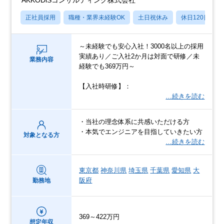
正社員採用
職種・業界未経験OK
土日祝休み
休日120日以上
～未経験でも安心入社！3000名以上の採用
実績あり／ご入社2か月は対面で研修／未
業務内容
経験でも369万円～
【入社時研修】：
…続きを読む
・当社の理念体系に共感いただける方
・本気でエンジニアを目指していきたい方
対象となる方
…続きを読む
東京都
神奈川県
埼玉県
千葉県
愛知県
大
阪府
勤務地
369～422万円
想定年収