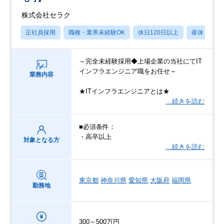
株式会社セラク
正社員採用
職種・業界未経験OK
休日120日以上
産休・育休
～完全未経験採用◆上場企業の当社にてIT
インフラエンジニア職をお任せ～
業務内容
★ITインフラエンジニアとは★
…続きを読む
■必須条件：
・高卒以上
対象となる方
…続きを読む
東京都
神奈川県
愛知県
大阪府
福岡県
勤務地
300～500万円