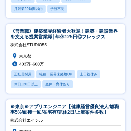
月残業20時間以内
学歴不問
《営業職》建築業界経験者大歓迎！建築・建設業界
を支える提案営業職│年休125日◎フレックス
株式会社STUDIO55
東京都
403万~600万
正社員採用
職種・業界未経験OK
土日祝休み
休日120日以上
産休・育休あり
※東京※アプリエンジニア【健康経営優良法人/離職
率5%/面接一回/在宅有/完休2日/上流案件多数】
株式会社エイシル