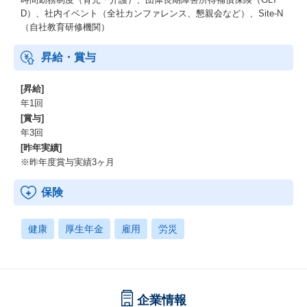
D）、社内イベント（全社カンファレンス、懇親会など）、Site-N
（自社教育研修機関）
昇給・賞与
[昇給]
年1回
[賞与]
年3回
[昨年実績]
※昨年度賞与実績3ヶ月
保険
健康
厚生年金
雇用
労災
企業情報