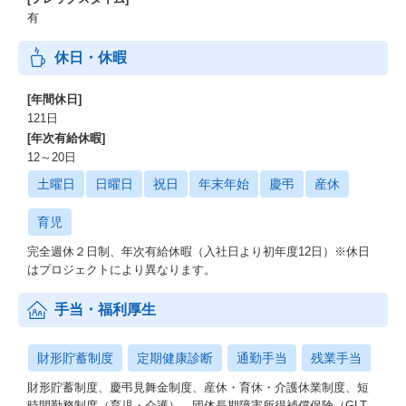
有
休日・休暇
[年間休日]
121日
[年次有給休暇]
12～20日
土曜日
日曜日
祝日
年末年始
慶弔
産休
育児
完全週休２日制、年次有給休暇（入社日より初年度12日）※休日
はプロジェクトにより異なります。
手当・福利厚生
財形貯蓄制度
定期健康診断
通勤手当
残業手当
財形貯蓄制度、慶弔見舞金制度、産休・育休・介護休業制度、短
時間勤務制度（育児・介護）、団体⻑期障害所得補償保険（GLT