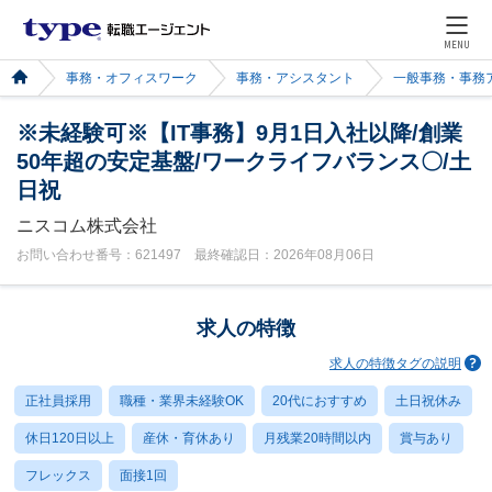
MENU
事務・オフィスワーク
事務・アシスタント
一般事務・事務
※未経験可※【IT事務】9月1日入社以降/創業
50年超の安定基盤/ワークライフバランス〇/土
日祝
ニスコム株式会社
お問い合わせ番号：621497 最終確認日：2026年08月06日
求人の特徴
求人の特徴タグの説明
正社員採用
職種・業界未経験OK
20代におすすめ
土日祝休み
休日120日以上
産休・育休あり
月残業20時間以内
賞与あり
フレックス
面接1回