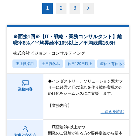
1
2
3
※面接1回※【IT・戦略・業務コンサルタント】離
職率8%／平均昇給率10%以上／平均残業16.6H
株式会社ビジョン・コンサルティング
正社員採用
土日祝休み
休日120日以上
産休・育休あり
◆インダストリー、ソリューション双方フ
リーに経営とITの流れを作り戦略実現のた
業務内容
めIT化をシームレスにご支援します。
【業務内容】
…続きを読む
・IT経験2年以上かつ
開発のご経験がある方or要件定義から基本
対象となる方