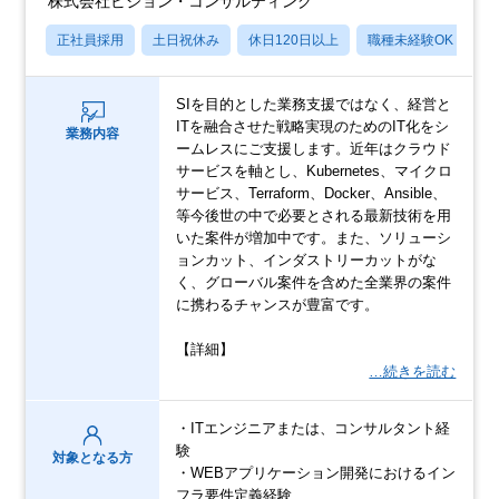
株式会社ビジョン・コンサルティング
正社員採用
土日祝休み
休日120日以上
職種未経験OK
産
SIを目的とした業務支援ではなく、経営と
ITを融合させた戦略実現のためのIT化をシ
業務内容
ームレスにご支援します。近年はクラウド
サービスを軸とし、Kubernetes、マイクロ
サービス、Terraform、Docker、Ansible、
等今後世の中で必要とされる最新技術を用
いた案件が増加中です。また、ソリューシ
ョンカット、インダストリーカットがな
く、グローバル案件を含めた全業界の案件
に携わるチャンスが豊富です。
【詳細】
…続きを読む
・ITエンジニアまたは、コンサルタント経
験
対象となる方
・WEBアプリケーション開発におけるイン
フラ要件定義経験