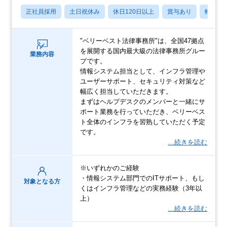
正社員採用
土日祝休み
休日120日以上
賞与あり
転勤な
"ベリーベスト法律事務所"は、全国47拠点
を展開する国内最大級の法律事務所グルー
業務内容
プです。
情報システム担当として、インフラ管理や
ユーザーサポート、セキュリティ対策など
幅広く担当していただきます。
まずはヘルプデスクのメンバーと一緒にサ
ポート業務を行っていただき、ベリーベス
ト全体のインフラを習熟していただく予定
です。
…続きを読む
※いずれかのご経験
・情報システム部門でのITサポート、もし
対象となる方
くはインフラ管理などの実務経験（3年以
上）
…続きを読む