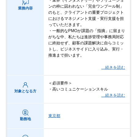
・業界（インダストリー）やソリューショ
ンの枠に囚われない「完全ワンプール制」
業務内容
のもと、クライアントの重要プロジェクト
におけるマネジメント支援・実行支援を担
っていただきます。
・一般的なPMOが課題の「指摘」に留まり
がちな中、私たちは進捗管理や事務局対応
に終始せず、顧客の課題解決に自らコミッ
トし、ビジネスサイドに入り込み、実行・
推進まで担います。
…続きを読む
＜必須要件＞
・高いコミュニケーションスキル
対象となる方
…続きを読む
東京都
勤務地