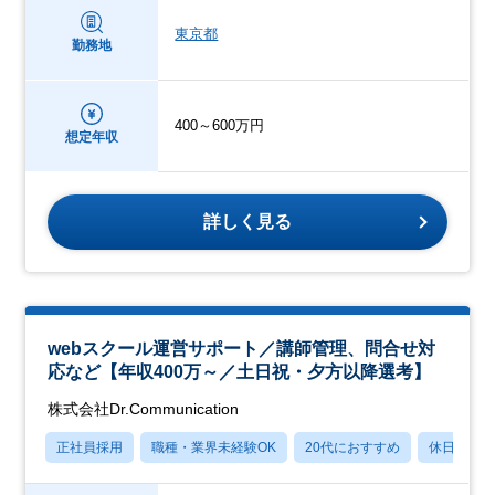
東京都
勤務地
400～600万円
想定年収
詳しく見る
webスクール運営サポート／講師管理、問合せ対
応など【年収400万～／土日祝・夕方以降選考】
株式会社Dr.Communication
正社員採用
職種・業界未経験OK
20代におすすめ
休日120