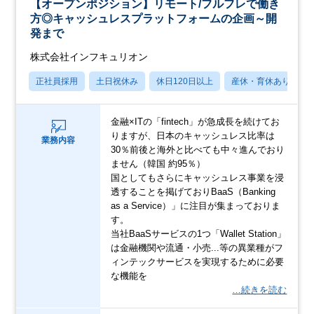
【オープンポジション】リモート/フルフレで働き
方◎キャッシュレスプラットフォームの企画～開
発まで
株式会社インフキュリオン
正社員採用
土日祝休み
休日120日以上
産休・育休あり
金融×ITの「fintech」が急成長を続けてお
りますが、日本のキャッシュレス比率は
業務内容
30％前後と海外と比べても中々進んでおり
ません（韓国 約95％）
国としてもさらにキャッシュレス事業を浸
透することを掲げておりBaaS（Banking
as a Service）」に注目が集まっておりま
す。
当社BaaSサービスの1つ「Wallet Station」
は金融機関や流通・小売...等の異業種がフ
ィンテックサービスを実現するために必要
な機能を
…続きを読む