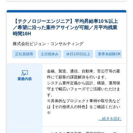
【テクノロジーエンジニア】平均昇給率10％以上
／希望に沿った案件アサインが可能／月平均残業
時間16H
株式会社ビジョン・コンサルティング
正社員採用
土日祝休み
休日120日以上
業界未経験OK
産
金融、製造、通信、自動車、官公庁等の案
件にて顧客の課題解決を行います。
業務内容
システム要件定義から設計、構築、運用保
守まで幅広いフェーズでご活躍いただけま
す。
※具体的なプロジェクト事例や取引先など
は【その他求人の特色】をご確認ください
※
…続きを読む