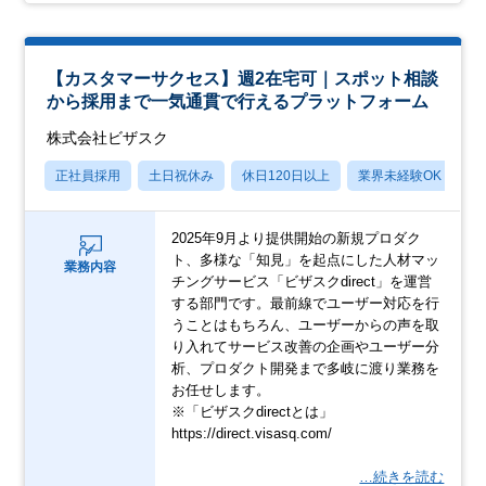
【カスタマーサクセス】週2在宅可｜スポット相談
から採用まで一気通貫で行えるプラットフォーム
株式会社ビザスク
正社員採用
土日祝休み
休日120日以上
業界未経験OK
産
2025年9月より提供開始の新規プロダク
ト、多様な「知見」を起点にした人材マッ
業務内容
チングサービス「ビザスクdirect」を運営
する部門です。最前線でユーザー対応を行
うことはもちろん、ユーザーからの声を取
り入れてサービス改善の企画やユーザー分
析、プロダクト開発まで多岐に渡り業務を
お任せします。
※「ビザスクdirectとは」
https://direct.visasq.com/
…続きを読む