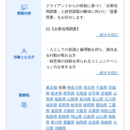
クライアントからの依頼に基づく「企業信
用調査」と経営課題の解決に向けた「提案
業務内容
営業」をお任せします。
(1)【企業信用調査】
…続きを読む
・人としての良識と倫理観を持ち、責任あ
る行動が取れる方
対象となる方
・経営者の信頼を得られるコミュニケーシ
ョン力を有する方
…続きを読む
東京都
全国
神奈川県
埼玉県
千葉県
茨城
県
栃木県
群馬県
北海道
岩手県
宮城県
山
勤務地
形県
福島県
山梨県
新潟県
富山県
石川県
福井県
長野県
岐阜県
静岡県
愛知県
三重
県
滋賀県
京都府
大阪府
兵庫県
和歌山県
鳥取県
島根県
岡山県
広島県
山口県
徳島
県
香川県
愛媛県
福岡県
佐賀県
長崎県
大
分県
沖縄県