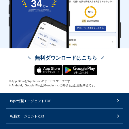
無料ダウンロードはこちら
※App StoreはApple Inc.のサービスマークです。
※Android、Google PlayはGoogle Inc.の商標または登録商標です。
type転職エージェントTOP
転職エージェントとは