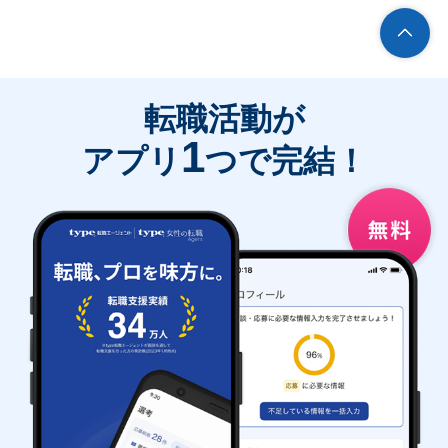
転職活動が
1
アプリ
つで完結！