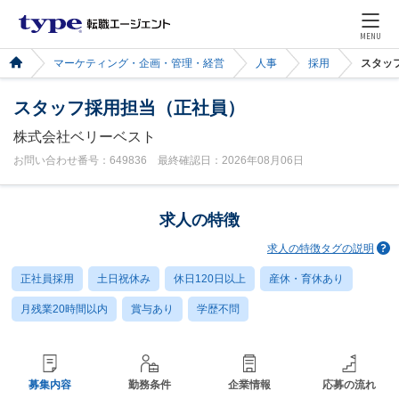
MENU
マーケティング・企画・管理・経営
人事
採用
スタッ
スタッフ採用担当（正社員）
株式会社ベリーベスト
お問い合わせ番号：649836 最終確認日：2026年08月06日
求人の特徴
求人の特徴タグの説明
正社員採用
土日祝休み
休日120日以上
産休・育休あり
月残業20時間以内
賞与あり
学歴不問
募集内容
勤務条件
企業情報
応募の流れ