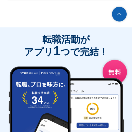
転職活動が
1
アプリ
つで完結！