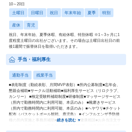
10～20日
土曜日
日曜日
祝日
年末年始
夏季
特別
産休
育児
祝日、年末年始、夏季休暇、有給休暇、特別休暇 ※1～3ヶ月に1
度程度土曜日の出社がございます。その場合は土曜日出社日の前
後1週間で振替休日を取得いただきます。
手当・福利厚生
通勤手当
残業手当
■表彰制度（勤続表彰、月間MVP表彰）■所内公募制度■忘年会、
懇親会補助■サークル活動補助■福利厚生サービス（リロクラブ、
カンリー） ■検定受験料補助制度■研修制度■マッサージサービス
（所内で勤務時間内に利用可能、本店のみ） ■靴磨きサービス
（所内で勤務時間内に利用可能、本店のみ）■ヘヤワリ■チケット
配布（バスケットボール観戦、鹿児島） ■インフルエンザ予防接
種の所内実施と事務所補助■産業医による健康相談■お弁当注文サ
ービス（本店のみ） ■所内外の相談窓口設置（健康相談や職番環
境に関して匿名で相談できる環境となっています）