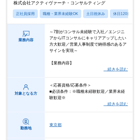
株式会社アクティヴァーチ・コンサルティング
正社員採用
職種・業界未経験OK
土日祝休み
休日120日以上
～7割がコンサル未経験で入社／エンジニ
アからITコンサルにキャリアアップしたい
業務内容
方大歓迎／営業人事制度で納得感のあるア
サインを実現～
【業務内容】
…続きを読む
＜応募資格/応募条件＞
■必須条件：※職種未経験歓迎／業界未経
対象となる方
験歓迎※
…続きを読む
東京都
勤務地