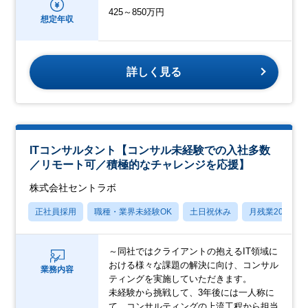
425～850万円
想定年収
詳しく見る
ITコンサルタント【コンサル未経験での入社多数
／リモート可／積極的なチャレンジを応援】
株式会社セントラボ
正社員採用
職種・業界未経験OK
土日祝休み
月残業20時間
～同社ではクライアントの抱えるIT領域に
おける様々な課題の解決に向け、コンサル
業務内容
ティングを実施していただきます。
未経験から挑戦して、3年後には一人称に
て、コンサルティングの上流工程から担当