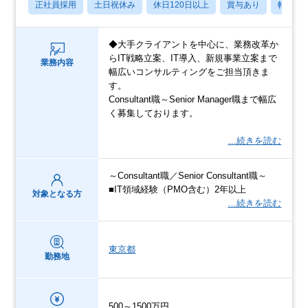
正社員採用
土日祝休み
休日120日以上
賞与あり
転勤な
◆大手クライアントを中心に、業務改革か
らIT戦略立案、IT導入、新規事業立案まで
業務内容
幅広いコンサルティングをご担当頂きま
す。
Consultant職～Senior Manager職まで幅広
く募集しております。
…続きを読む
～Consultant職／Senior Consultant職～
■IT領域経験（PMO含む）2年以上
対象となる方
…続きを読む
東京都
勤務地
500～1500万円