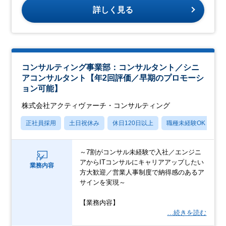
詳しく見る
コンサルティング事業部：コンサルタント／シニ
アコンサルタント【年2回評価／早期のプロモーシ
ョン可能】
株式会社アクティヴァーチ・コンサルティング
正社員採用
土日祝休み
休日120日以上
職種未経験OK
産
～7割がコンサル未経験で入社／エンジニ
アからITコンサルにキャリアアップしたい
業務内容
方大歓迎／営業人事制度で納得感のあるア
サインを実現～
【業務内容】
…続きを読む