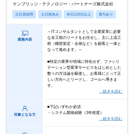
ケンブリッジ・テクノロジー・パートナーズ株式会社
正社員採用
土日祝休み
休日120日以上
賞与あり
～ITコンサルタントとして企業変革に必要
な全工程のリードをお任せし、主に上流工
業務内容
程（構想策定・企画など）を顧客と一体と
なって進めます。～
■特定の業界や領域に特化せず、ファシリ
テーション型変革サービスをはじめとした
数々の方法論を駆使し、お客様にとって正
しい方向へとリードし、ゴールへ導きま
す。
…続きを読む
■下記いずれか必須
・システム開発経験（3年程度）
対象となる方
…続きを読む