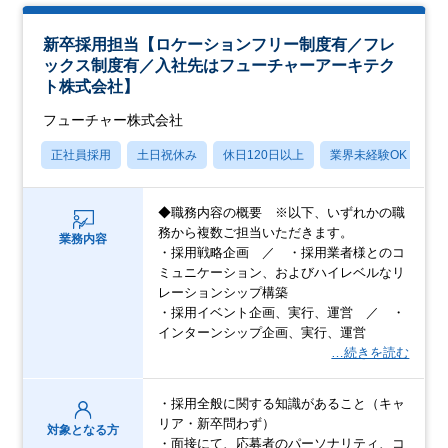
新卒採用担当【ロケーションフリー制度有／フレ
ックス制度有／入社先はフューチャーアーキテク
ト株式会社】
フューチャー株式会社
正社員採用
土日祝休み
休日120日以上
業界未経験OK
産
◆職務内容の概要 ※以下、いずれかの職
務から複数ご担当いただきます。
業務内容
・採用戦略企画 ／ ・採用業者様とのコ
ミュニケーション、およびハイレベルなリ
レーションシップ構築
・採用イベント企画、実行、運営 ／ ・
インターンシップ企画、実行、運営
…続きを読む
・採用全般に関する知識があること（キャ
リア・新卒問わず）
対象となる方
・面接にて、応募者のパーソナリティ、コ