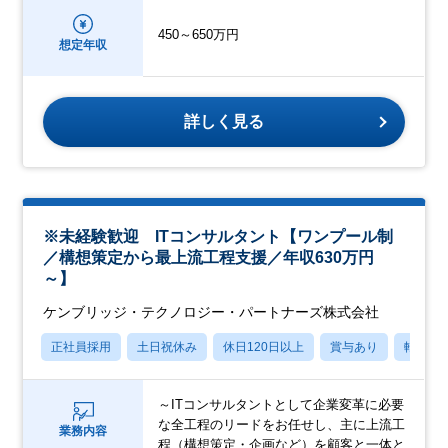
450～650万円
想定年収
詳しく見る
※未経験歓迎 ITコンサルタント【ワンプール制
／構想策定から最上流工程支援／年収630万円
～】
ケンブリッジ・テクノロジー・パートナーズ株式会社
正社員採用
土日祝休み
休日120日以上
賞与あり
転勤な
～ITコンサルタントとして企業変革に必要
な全工程のリードをお任せし、主に上流工
業務内容
程（構想策定・企画など）を顧客と一体と