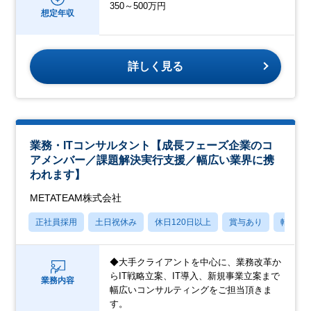
350～500万円
想定年収
詳しく見る
業務・ITコンサルタント【成長フェーズ企業のコ
アメンバー／課題解決実行支援／幅広い業界に携
われます】
METATEAM株式会社
正社員採用
土日祝休み
休日120日以上
賞与あり
転勤な
◆大手クライアントを中心に、業務改革か
らIT戦略立案、IT導入、新規事業立案まで
業務内容
幅広いコンサルティングをご担当頂きま
す。