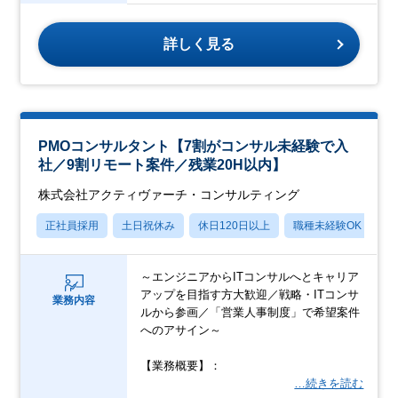
詳しく見る
PMOコンサルタント【7割がコンサル未経験で入
社／9割リモート案件／残業20H以内】
株式会社アクティヴァーチ・コンサルティング
正社員採用
土日祝休み
休日120日以上
職種未経験OK
月
～エンジニアからITコンサルへとキャリア
アップを目指す方大歓迎／戦略・ITコンサ
業務内容
ルから参画／「営業人事制度」で希望案件
へのアサイン～
【業務概要】：
…続きを読む