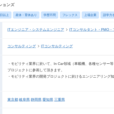
ションズ
0日以上
産休・育休あり
学歴不問
フレックス
上場企業
語学力
ITエンジニア・システムエンジニア
ITコンサルタント・PMO
コンサルティング
ITコンサルティング
・モビリティ業界に於いて、In Car領域（車載機、各種センサー
プロジェクトに参画して頂きます。
・モビリティ業界の開発プロジェクトに於けるエンジニアリング
東京都
岐阜県
静岡県
愛知県
三重県