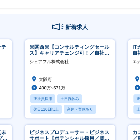
新着求人
ケテ
※関西※【コンサルティングセール
I
ス】キャリアチェンジ可！／自社サ
自
ービス『シェアフル』の営業
に
シェアフル株式会社
エ
大阪府
400万~571万
正社員採用
土日祝休み
休日120日以上
産休・育休あり
賞与あり
【未
ビジネスプロデューサー・ビジネス
カ
プ／
サポート【ポテンシャル採用／電
／