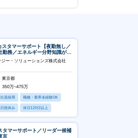
Tカスタマーサポート【夜勤無し／
社勤務／エネルギー分野知識が身
つきます】
ナジー・ソリューションズ株式会社
東京都
350万~475万
正社員採用
職種・業界未経験OK
土日祝休み
休日120日以上
産休・育休あり
スタマーサポート／リーダー候補
東京