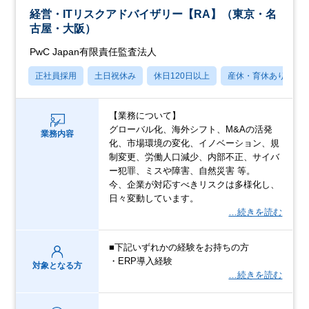
経営・ITリスクアドバイザリー【RA】（東京・名
古屋・大阪）
PwC Japan有限責任監査法人
正社員採用
土日祝休み
休日120日以上
産休・育休あり
【業務について】
グローバル化、海外シフト、M&Aの活発
業務内容
化、市場環境の変化、イノベーション、規
制変更、労働人口減少、内部不正、サイバ
ー犯罪、ミスや障害、自然災害 等。
今、企業が対応すべきリスクは多様化し、
日々変動しています。
…続きを読む
■下記いずれかの経験をお持ちの方
・ERP導入経験
対象となる方
…続きを読む