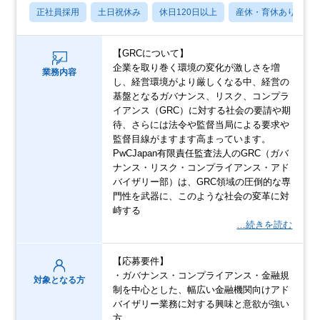
正社員採用
土日祝休み
休日120日以上
産休・育休あり
【GRCについて】
企業を取り巻く環境の変化が激しさを増
業務内容
し、経営環境がより厳しくなる中、経営の
基盤となるガバナンス、リスク、コンプラ
イアンス（GRC）に対する社会の要請や期
待、さらには法令や監督当局による要求や
監督目線がますます高まっています。
PwCJapan有限責任監査法人のGRC（ガバ
ナンス・リスク・コンプライアンス・アド
バイザリー部）は、GRC領域の圧倒的な専
門性を武器に、このような社会の変革に対
峙する
…続きを読む
【応募要件】
・ガバナンス・コンプライアンス・金融規
対象となる方
制を中心とした、幅広い金融機関向けアド
バイザリー業務に対する興味と意欲が強い
方