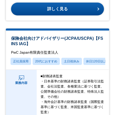
詳しく見る
保険会社向けアドバイザリー(JCPA/USCPA)【FS
INS IAG】
PwC Japan有限責任監査法人
正社員採用
20代におすすめ
土日祝休み
休日120日以上
■財務諸表監査
・日本基準の財務諸表監査（証券取引法監
業務内容
査、会社法監査、各種業法に基づく監査、
公開準備会社の財務諸表監査、特殊法人監
査、その他）
・海外会計基準の財務諸表監査（国際監査
基準に基づく監査、米国監査基準に基づく
監査）