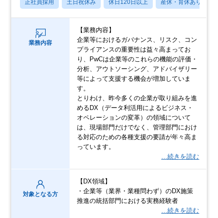
正社員採用
土日祝休み
休日120日以上
産休・育休あり
【業務内容】
企業等におけるガバナンス、リスク、コン
業務内容
プライアンスの重要性は益々高まってお
り、PwCは企業等のこれらの機能の評価・
分析、アウトソーシング、アドバイザリー
等によって支援する機会が増加していま
す。
とりわけ、昨今多くの企業が取り組みを進
めるDX（データ利活用によるビジネス・
オペレーションの変革）の領域について
は、現場部門だけでなく、管理部門におけ
る対応のための各種支援の要請が年々高ま
っています。
…続きを読む
【DX領域】
・企業等（業界・業種問わず）のDX施策
対象となる方
推進の統括部門における実務経験者
…続きを読む