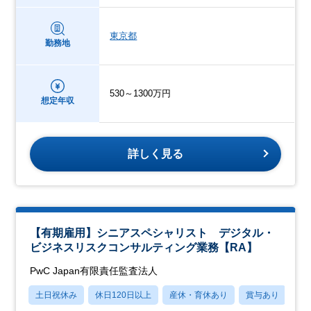
東京都
勤務地
530～1300万円
想定年収
詳しく見る
【有期雇用】シニアスペシャリスト デジタル・
ビジネスリスクコンサルティング業務【RA】
PwC Japan有限責任監査法人
土日祝休み
休日120日以上
産休・育休あり
賞与あり
転