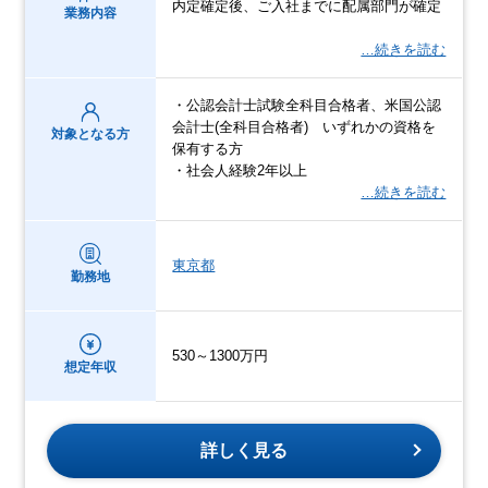
内定確定後、ご入社までに配属部門が確定
業務内容
…続きを読む
・公認会計士試験全科目合格者、米国公認
会計士(全科目合格者) いずれかの資格を
対象となる方
保有する方
・社会人経験2年以上
…続きを読む
東京都
勤務地
530～1300万円
想定年収
詳しく見る