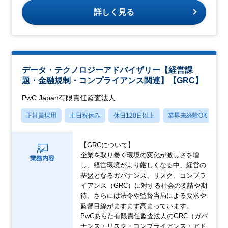
詳しく見る
データ・テクノロジーアドバイザリー【経営課
題・金融規制・コンプライアンス関連】【GRC】
PwC Japan有限責任監査法人
正社員採用
土日祝休み
休日120日以上
業界未経験OK
産
【GRCについて】
企業を取り巻く環境の変化が激しさを増
業務内容
し、経営環境がより厳しくなる中、経営の
基盤となるガバナンス、リスク、コンプラ
イアンス（GRC）に対する社会の要請や期
待、さらには法令や監督当局による要求や
監督目線がますます高まっています。
PwCあらた有限責任監査法人のGRC（ガバ
ナンス・リスク・コンプライアンス・アド