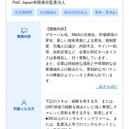
PwC Japan有限責任監査法人
正社員採用
土日祝休み
休日120日以上
産休・育休あり
【職務内容】
グローバル化、M&Aの活発化、市場環境の
業務内容
変化、新しい技術革新による変化、規制変
更、労働人口減少、内部不正、サイバー犯
罪、自然災害など、企業が対応すべきリス
クは多様化し、日々変動しています。
また、企業は持続的な成長と中長期的な企
業価値向上の観点から、実効的なガバナン
スの構築がよりいっそう求められていま
す。
…続きを読む
下記のスキル・経験を有する方、または、
GRC領域で経験を積みたいと強く希望しチ
対象となる方
ャレンジ意欲を有する方を、歓迎します 。
■3年以上のコンサルティングファーム、ま
たは、監査法人等でのコンサルタントとし