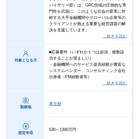
バイザリー部）は、GRC領域の圧倒的な専
門性を武器に、このような社会の変革に対
峙する大手金融機関やグローバル企業等の
クライアントが抱える重要な経営課題の解
決を支援しています。
…続きを読む
■応募要件（いずれか１つは必須、複数該
当することが望ましい）
対象となる方
・金融機関へのサービス提供経験が豊富な
システムベンダー、コンサルティング会社
出身者（PM経験者等）
…続きを読む
東京都
勤務地
530～1300万円
想定年収