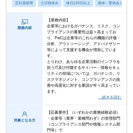
正社員採用
土日祝休み
休日120日以上
産休・育休あり
【業務内容】
企業等におけるガバナンス、リスク、コン
業務内容
プライアンスの重要性は益々高まってお
り、PwCは企業等のこれらの機能の評価・
分析、アウトソーシング、アドバイザリー
等によって支援する機会が増加していま
す。
とりわけ、あらゆる企業活動のインフラを
担うIT及び付随するサイバー・情報セキュ
リティの領域については、ガバナンス、リ
スクマネジメント、コンプランアンスの改
善や高度化に対する要請が年々高まってい
ます。
…続きを読む
【応募要件】（いずれかの業務経験必須）
・企業等（業界・業種問わず）の管理部門
対象となる方
（コンプライアンス部門や情報システム部
門等）で