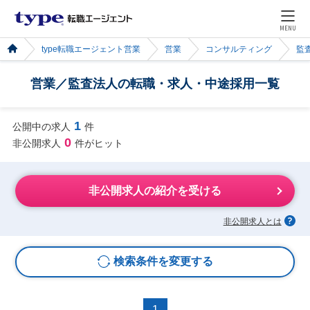
MENU
type転職エージェント営業
営業
コンサルティング
監
営業／監査法人の転職・求人・中途採用一覧
1
公開中の求人
件
0
非公開求人
件がヒット
非公開求人の紹介を受ける
非公開求人とは
検索条件を変更する
1