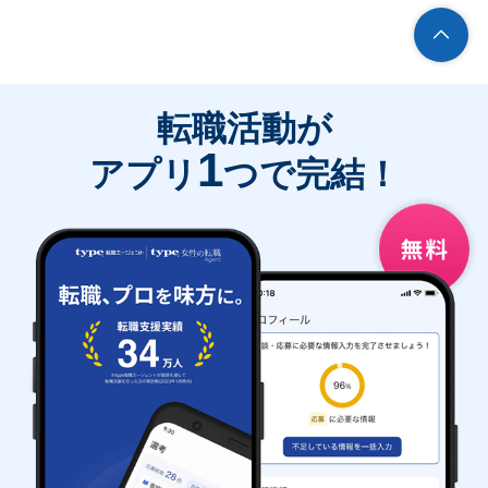
転職活動が
1
アプリ
つで完結！